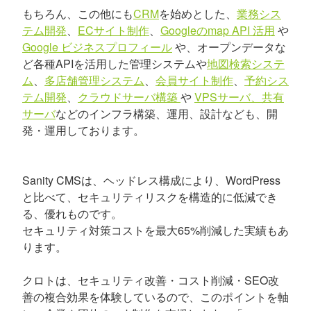
もちろん、この他にも
CRM
を始めとした、
業務シス
テム開発
、
ECサイト制作
、
Googleのmap API 活用
や
Google ビジネスプロフィール
や、オープンデータな
ど各種APIを活用した管理システムや
地図検索システ
ム
、
多店舗管理システム
、
会員サイト制作
、
予約シス
テム開発
、
クラウドサーバ構築
や
VPSサーバ、共有
サーバ
などのインフラ構築、運用、設計なども、開
発・運用しております。
Sanity CMSは、ヘッドレス構成により、WordPress
と比べて、セキュリティリスクを構造的に低減でき
る、優れものです。
セキュリティ対策コストを最大65%削減した実績もあ
ります。
クロトは、セキュリティ改善・コスト削減・SEO改
善の複合効果を体験しているので、このポイントを軸