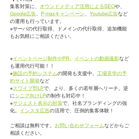
集客対策に、
オウンドメディア活用によるSEO
や、
Google広告
、
P-maxキャンペーン
、
Youtube広告
など
の運用も行っています。
※サーバの代行取得、ドメインの代行取得、追加機能
もお気軽にご相談ください。
※
イベントページ制作やPR
、
イベントの動画撮影
など
も運用代行可能！！
※
施設の予約システム
の開発も支援中。
工場見学の予
約サイト開発
など
※
スワイプ型LP
で、より、多くの若年層へリーチ。逆
に
シニア向けLP
の制作も対応中！
※
サジェスト表示の対策
で、社名ブランディングの強
化。
インスタ広告
の活用で、圧倒的集客体験！
ご相談は無料です。
お問い合わせフォーム
などからご
相談ください。