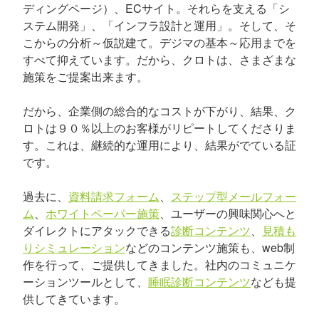
ディングページ）、ECサイト。それらを支える「シ
ステム開発」、「インフラ設計と運用」。そして、そ
こからの分析～仮説建て。デジマの基本～応用までを
すべて抑えています。だから、クロトは、さまざまな
施策をご提案出来ます。
だから、企業側の総合的なコストが下がり、結果、ク
ロトは９０％以上のお客様がリピートしてくださりま
す。これは、継続的な運用により、結果がでている証
です。
過去に、
資料請求フォーム
、
ステップ型メールフォー
ム
、
ホワイトペーパー施策
、ユーザーの興味関心へと
ダイレクトにアタックできる
診断コンテンツ
、
見積も
りシミュレーション
などのコンテンツ施策も、web制
作を行って、ご提供してきました。社内のコミュニケ
ーションツールとして、
睡眠診断コンテンツ
なども提
供してきています。