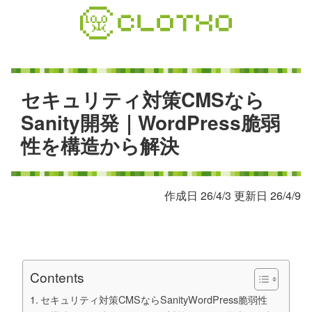
コ
ン
テ
ン
ツ
本
セ
キ
ュ
リ
テ
ィ
対
策
C
M
S
な
ら
文
S
a
n
i
t
y
開
発
｜
W
o
r
d
P
r
e
s
s
脆
弱
へ
性
を
構
造
か
ら
解
決
ス
キ
ッ
プ
作成日 26/4/3 更新日 26/4/9
Contents
セキュリティ対策CMSならSanityWordPress脆弱性