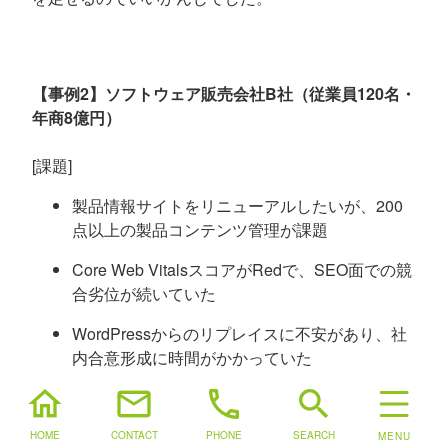
【事例2】ソフトウェア販売会社B社（従業員120名・
年商8億円）
[課題]
製品情報サイトをリニューアルしたいが、200
点以上の製品コンテンツ管理が課題
Core Web VitalsスコアがRedで、SEO面での競
合劣位が続いていた
WordPressからのリプレイスに不安があり、社
内合意形成に時間がかかっていた
home
mail
phone
search
[導入施策]
HOME
CONTACT
PHONE
SEARCH