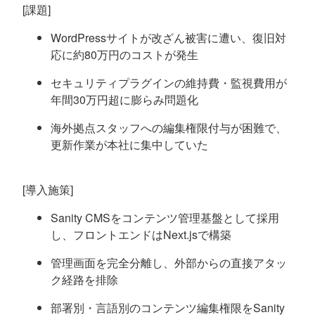
[課題]
WordPressサイトが改ざん被害に遭い、復旧対
応に約80万円のコストが発生
セキュリティプラグインの維持費・監視費用が
年間30万円超に膨らみ問題化
海外拠点スタッフへの編集権限付与が困難で、
更新作業が本社に集中していた
[導入施策]
Sanity CMSをコンテンツ管理基盤として採用
し、フロントエンドはNext.jsで構築
管理画面を完全分離し、外部からの直接アタッ
ク経路を排除
部署別・言語別のコンテンツ編集権限をSanity