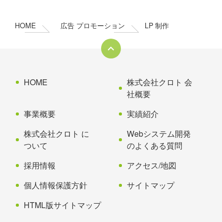
テ
ジ
ン
の
HOME
広告 プロモーション
LP 制作
ツ
先
本
頭
文
へ
の
戻
先
る
HOME
株式会社クロト 会
頭
社概要
へ
事業概要
実績紹介
戻
る
株式会社クロト に
Webシステム開発
ついて
のよくある質問
採用情報
アクセス/地図
個人情報保護方針
サイトマップ
HTML版サイトマップ