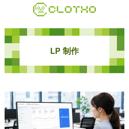
コ
ン
テ
ン
ツ
本
文
L
P
制
作
へ
ス
キ
ッ
プ