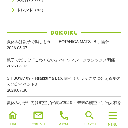
トレンド
（43）
Dokoiku
夏休みは親子で楽しもう！「BOTANICA MATSURI」開催
2026.08.07
親子で楽しむ「こわくない」ハロウィン・クラシックス開催！
2026.08.03
SHIBUYA109 × Rilakkuma Lab. 開催！リラックマに会える夏休
み限定イベント♪
2026.07.30
夏休み小学生向け航空宇宙教室2026 ～未来の航空・宇宙人材を
育てる特別な2日間！～
home
mail
phone
search
2026.07.30
HOME
CONTACT
PHONE
SEARCH