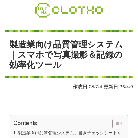
コ
ン
テ
ン
ツ
本
製
造
業
向
け
品
質
管
理
シ
ス
テ
ム
文
｜
ス
マ
ホ
で
写
真
撮
影
＆
記
録
の
へ
効
率
化
ツ
ー
ル
ス
キ
ッ
プ
作成日 25/7/4 更新日 26/4/9
Contents
製造業向け品質管理システム手書きチェックシートや