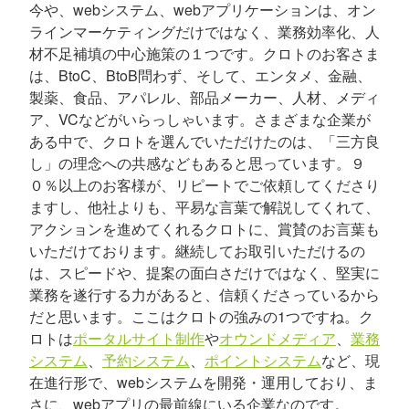
今や、webシステム、webアプリケーションは、オン
ラインマーケティングだけではなく、業務効率化、人
材不足補填の中心施策の１つです。クロトのお客さま
は、BtoC、BtoB問わず、そして、エンタメ、金融、
製薬、食品、アパレル、部品メーカー、人材、メディ
ア、VCなどがいらっしゃいます。さまざまな企業が
ある中で、クロトを選んでいただけたのは、「三方良
し」の理念への共感などもあると思っています。９
０％以上のお客様が、リピートでご依頼してくださり
ますし、他社よりも、平易な言葉で解説してくれて、
アクションを進めてくれるクロトに、賞賛のお言葉も
いただけております。継続してお取引いただけるの
は、スピードや、提案の面白さだけではなく、堅実に
業務を遂行する力があると、信頼くださっているから
だと思います。ここはクロトの強みの1つですね。ク
ロトは
ポータルサイト制作
や
オウンドメディア
、
業務
システム
、
予約システム
、
ポイントシステム
など、現
在進行形で、webシステムを開発・運用しており、ま
さに、webアプリの最前線にいる企業なのです。