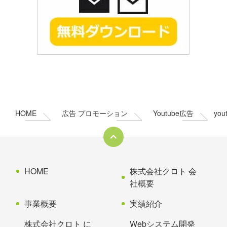
コ
ペ
ン
ー
テ
ジ
ン
の
HOME
広告 プロモーション
Youtube広告
yo
ツ
先
本
頭
文
へ
の
戻
先
る
HOME
株式会社クロト 会
頭
社概要
へ
事業概要
実績紹介
戻
る
株式会社クロト に
Webシステム開発