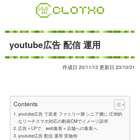
コ
ン
テ
ン
ツ
本
y
o
u
t
u
b
e
広
告
配
信
運
用
文
へ
ス
作成日 20/11/13 更新日 23/10/31
キ
ッ
プ
Contents
youtube広告 で若者 ファミリー層 シニア層に 圧倒的
なリーチスマホ対応の動画CMでイメージ訴求
広告＋LPで、web集客＋店舗への集客へ
youtube広告 配信 運用 実施例