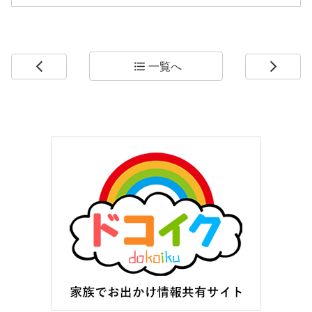
一覧へ
arrow_back_ios
format_list_bulleted
arrow_forward_ios