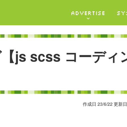
ADVERTISE
SY
グ
【
j
s
s
c
s
s
コ
ー
デ
ィ
作成日 23/6/22 更新日 