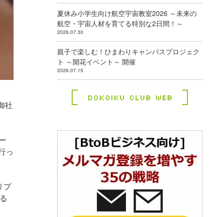
夏休み小学生向け航空宇宙教室2026 ～未来の
航空・宇宙人材を育てる特別な2日間！～
2026.07.30
親子で楽しむ！ひまわりキャンパスプロジェク
ト ～開花イベント～ 開催
2026.07.15
Dokoiku Club Web
御社
ホー
行っ
リプ
する