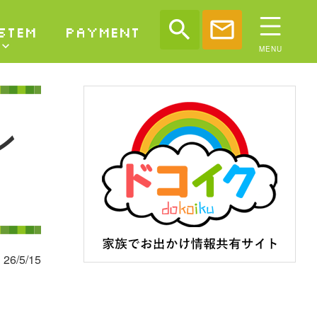
search
mail
STEM
PAYMENT
ン
26/5/15