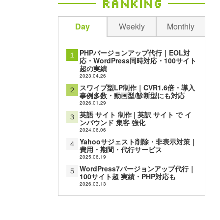
Ranking
Day
Weekly
Monthly
PHPバージョンアップ代行｜EOL対
１
応・WordPress同時対応・100サイト
超の実績
2023.04.26
スワイプ型LP制作｜CVR1.6倍・導入
２
事例多数・動画型/診断型にも対応
2026.01.29
英語 サイト 制作 | 英訳 サイト で イ
３
ンバウンド 集客 強化
2024.06.06
Yahooサジェスト削除・非表示対策｜
４
費用・期間・代行サービス
2025.06.19
WordPress7バージョンアップ代行｜
５
100サイト超 実績・PHP対応も
2026.03.13