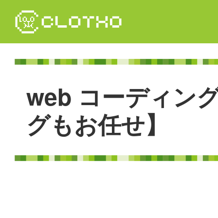
コ
ン
テ
ン
ツ
本
文
w
e
b
コ
ー
デ
ィ
ン
へ
ス
キ
グ
も
お
任
せ
】
ッ
プ