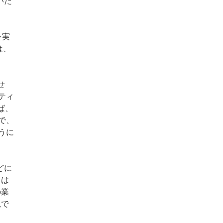
いた
を実
は、
せ
ティ
ば、
で、
うに
どに
 は
の業
況で