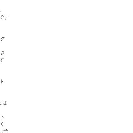
す。
です
、ク
ま
成さ
す
ト
とは
さ
ロト
討く
ご予