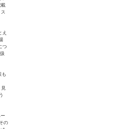
記載
、ス
とえ
場
につ
う扱
策も
、
、見
う
ペー
その