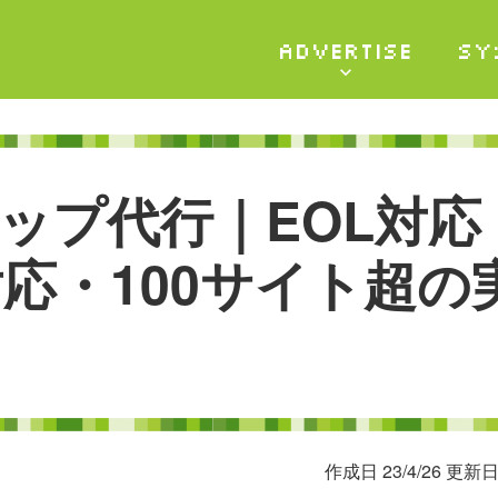
ADVERTISE
SY
ッ
プ
代
行
｜
E
O
L
対
応
対
応
・
1
0
0
サ
イ
ト
超
の
作成日 23/4/26 更新日 