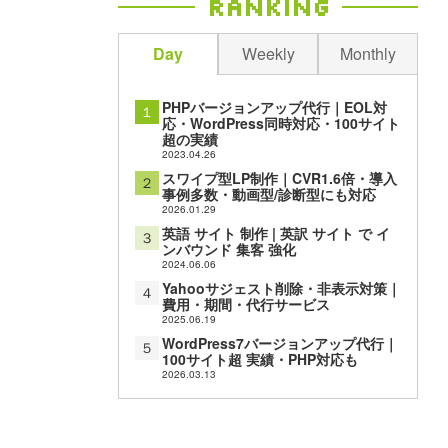
Ranking
Day
Weekly
Monthly
PHPバージョンアップ代行｜EOL対
１
応・WordPress同時対応・100サイト
超の実績
2023.04.26
スワイプ型LP制作｜CVR1.6倍・導入
２
事例多数・動画型/診断型にも対応
2026.01.29
英語 サイト 制作 | 英訳 サイト で イ
３
ンバウンド 集客 強化
2024.06.06
Yahooサジェスト削除・非表示対策｜
４
費用・期間・代行サービス
2025.06.19
WordPress7バージョンアップ代行｜
５
100サイト超 実績・PHP対応も
2026.03.13