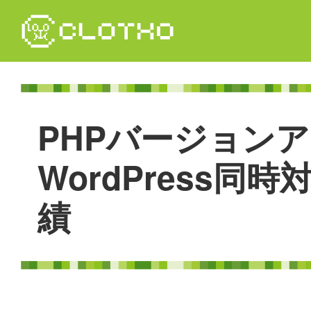
コ
ン
テ
ン
ツ
本
文
P
H
P
バ
ー
ジ
ョ
ン
ア
へ
ス
キ
W
o
r
d
P
r
e
s
s
同
時
ッ
プ
績