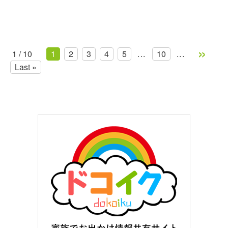
»
1 / 10
1
2
3
4
5
...
10
...
Last »