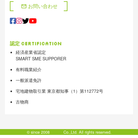
お問い合わせ
mail
認定
Certification
経済産業省認定
SMART SME SUPPORER
有料職業紹介
一般派遣免許
宅地建物取引業 東京都知事（1）第112772号
古物商
© since 2008
Clotho
Co.,Ltd. All rights reserved.