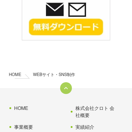
コ
ペ
ン
ー
テ
ジ
ン
の
HOME
WEBサイト・SNS制作
ツ
先
本
頭
文
へ
の
戻
先
る
HOME
株式会社クロト 会
頭
社概要
へ
事業概要
実績紹介
戻