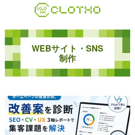
コ
ン
テ
ン
ツ
本
W
E
B
サ
イ
ト
・
S
N
S
文
へ
制
作
ス
キ
ッ
プ