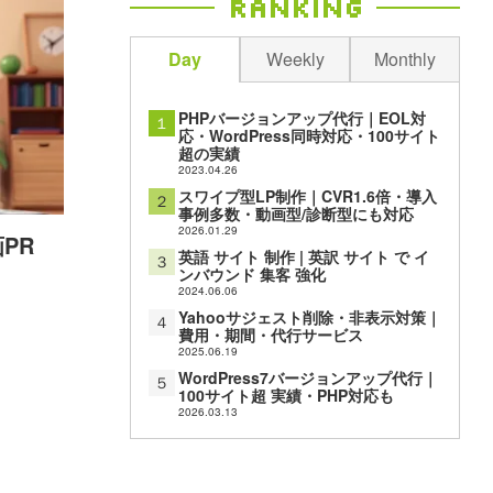
Ranking
Day
Weekly
Monthly
PHPバージョンアップ代行｜EOL対
１
応・WordPress同時対応・100サイト
超の実績
2023.04.26
スワイプ型LP制作｜CVR1.6倍・導入
２
事例多数・動画型/診断型にも対応
2026.01.29
画PR
英語 サイト 制作 | 英訳 サイト で イ
３
ンバウンド 集客 強化
2024.06.06
Yahooサジェスト削除・非表示対策｜
４
費用・期間・代行サービス
2025.06.19
WordPress7バージョンアップ代行｜
５
100サイト超 実績・PHP対応も
2026.03.13