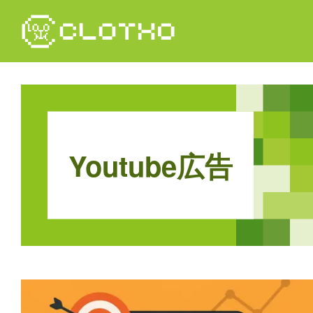
コ
ン
テ
ン
ツ
本
文
へ
ス
Y
o
u
t
u
b
e
広
告
キ
ッ
プ