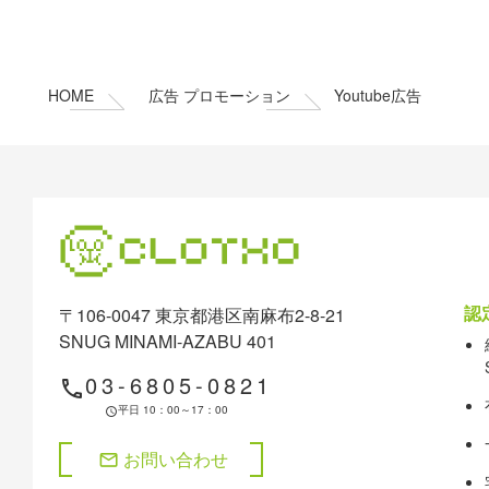
テ
ジ
ン
の
ツ
先
本
頭
HOME
広告 プロモーション
Youtube広告
文
へ
の
戻
先
る
頭
へ
戻
る
認
〒106-0047 東京都港区南麻布2-8-21
SNUG MINAMI-AZABU 401
03-6805-0821
phone
平日 10：00～17：00
schedule
お問い合わせ
mail