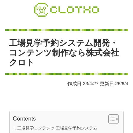
コ
ン
テ
ン
ツ
本
工
場
見
学
予
約
シ
ス
テ
ム
開
発
・
文
コ
ン
テ
ン
ツ
制
作
な
ら
株
式
会
社
へ
ク
ロ
ト
ス
キ
ッ
プ
作成日 23/4/27 更新日 26/6/4
Contents
工場見学コンテンツ 工場見学予約システム