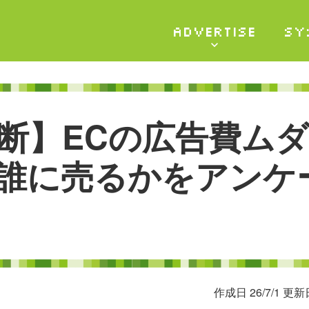
ADVERTISE
SY
断
】
E
C
の
広
告
費
ム
ダ
誰
に
売
る
か
を
ア
ン
ケ
作成日 26/7/1 更新日