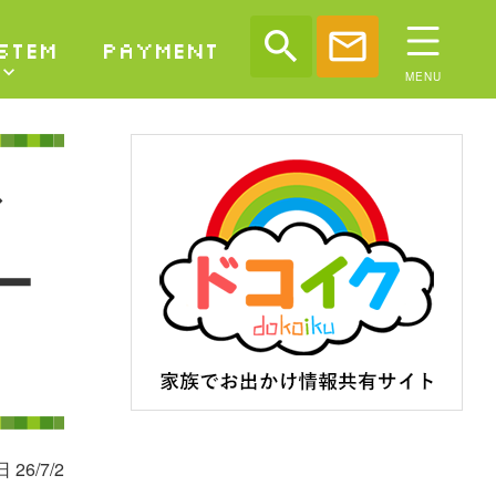
search
mail
STEM
PAYMENT
ー
 26/7/2