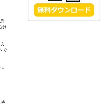
と思
なけ
ト文
タで
者に
6点