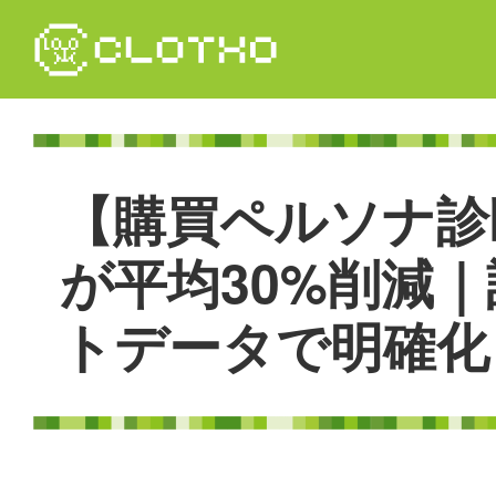
コ
ン
テ
ン
ツ
本
文
【
購
買
ペ
ル
ソ
ナ
診
へ
ス
キ
が
平
均
3
0
%
削
減
｜
ッ
プ
ト
デ
ー
タ
で
明
確
化