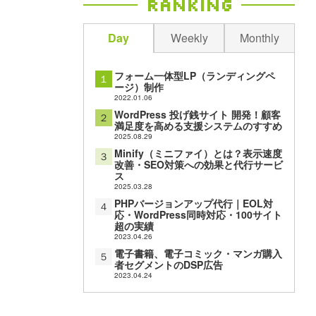
Ranking
Day
Weekly
Monthly
フォーム一体型LP（ランディングペ
１
ージ）制作
2022.01.06
WordPress 投げ銭サイト 開発！顧客
２
満足度を高める支援システムのすすめ
2025.08.29
Minify（ミニファイ）とは？表示速度
３
改善・SEO対策への効果と代行サービ
ス
2025.03.28
PHPバージョンアップ代行｜EOL対
４
応・WordPress同時対応・100サイト
超の実績
2023.04.26
電子書籍、電子コミック・マンガ購入
５
者セグメントのDSP広告
2023.04.24