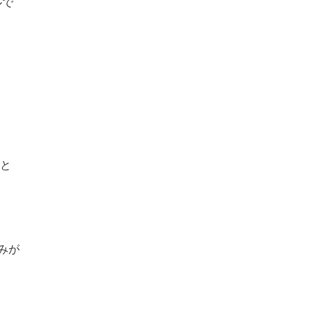
ルで
」と
みが