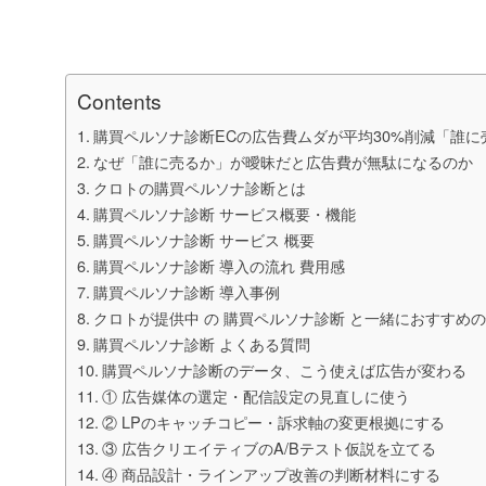
Contents
購買ペルソナ診断ECの広告費ムダが平均30%削減「誰に
なぜ「誰に売るか」が曖昧だと広告費が無駄になるのか
クロトの購買ペルソナ診断とは
購買ペルソナ診断 サービス概要・機能
購買ペルソナ診断 サービス 概要
購買ペルソナ診断 導入の流れ 費用感
購買ペルソナ診断 導入事例
クロトが提供中 の 購買ペルソナ診断 と一緒におすすめ
購買ペルソナ診断 よくある質問
購買ペルソナ診断のデータ、こう使えば広告が変わる
① 広告媒体の選定・配信設定の見直しに使う
② LPのキャッチコピー・訴求軸の変更根拠にする
③ 広告クリエイティブのA/Bテスト仮説を立てる
④ 商品設計・ラインアップ改善の判断材料にする