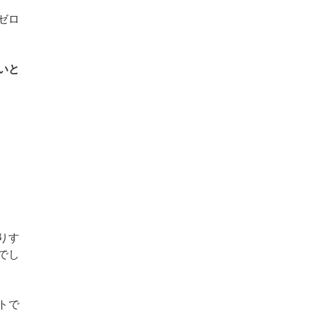
ゼロ
いと
りす
でし
トで