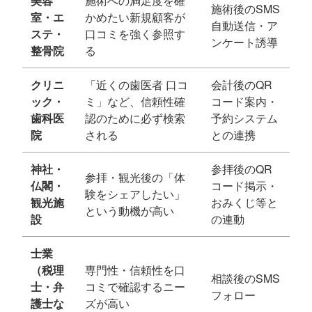
美容
施術への満足度を確
施術後のSMS
室・エ
かめたい新規顧客が
自動送信・ア
ステ・
口コミを強く参照す
ンケート誘導
整骨院
る
クリニ
「近くの歯医者 口コ
会計後のQR
ック・
ミ」など、信頼性確
コード案内・
歯科医
認のために必ず検索
予約システム
院
される
との連携
神社・
参拝後のQR
参拝・観光後の「体
仏閣・
コード掲示・
験をシェアしたい」
観光施
おみくじ等と
という動機が高い
設
の連動
士業
（税理
専門性・信頼性を口
相談後のSMS
士・弁
コミで確認するニー
フォロー
護士な
ズが高い