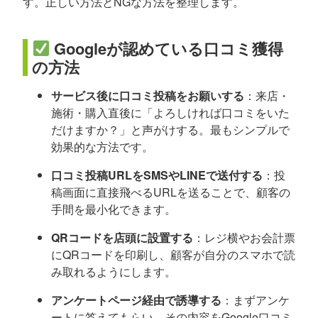
す。正しい方法とNGな方法を整理します。
Googleが認めている口コミ獲得
の方法
サービス後に口コミ投稿をお願いする
：来店・
施術・購入直後に「よろしければ口コミをいた
だけますか？」と声がけする。最もシンプルで
効果的な方法です。
口コミ投稿URLをSMSやLINEで送付する
：投
稿画面に直接飛べるURLを送ることで、顧客の
手間を最小化できます。
QRコードを店頭に設置する
：レジ横やお会計票
にQRコードを印刷し、顧客が自分のスマホで読
み取れるようにします。
アンケートページ経由で誘導する
：まずアンケ
ートに答えてもらい、その内容をGoogle口コミ