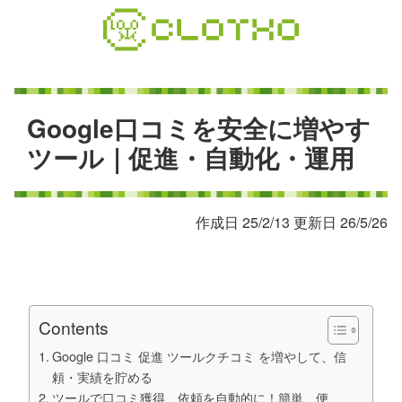
コ
ン
テ
ン
ツ
本
G
o
o
g
l
e
口
コ
ミ
を
安
全
に
増
や
す
文
ツ
ー
ル
｜
促
進
・
自
動
化
・
運
用
へ
ス
キ
作成日 25/2/13 更新日 26/5/26
ッ
プ
Contents
Google 口コミ 促進 ツールクチコミ を増やして、信
頼・実績を貯める
ツールで口コミ獲得、依頼を自動的に！簡単、便