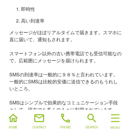
即時性
高い到達率
メッセージがほぼリアルタイムで届きます。スマホに
直に届いて、通知もされます。
スマートフォン以外の古い携帯電話でも受信可能なの
で、広範囲にメッセージを届けられます。
SMSの到達率は一般的に９８％と言われています。
一般的にSMSは比較的安価に送信できるのもうれし
いところ。
SMSはシンプルで効果的なコミュニケーション手段
として、現在でも多くの人々に利用されています。
home
mail
phone
search
※
リスティング広告
についても運用代行可能です！事
HOME
CONTACT
PHONE
SEARCH
例も豊富です！