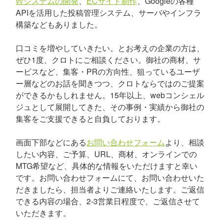
幹システムの開発
、
ECサイト制作
、Googleの各種
APIを活用した投稿管理システム、サーバやインフラ
構築などもありました。
口コミを増やしていきたい。とお考えの企業の方は、
ぜひ1度、クロトにご相談ください。御社の商材、サ
ービスなど、集客・PRの方向性、狙っているユーザ
ー層などのお話を聞きつつ、クロトならではのご提案
ができるかもしれません。15年以上、webコンシェル
ジュとして展開してきた、その事例・実績から御社の
集客をご支援できると自負しております。
画面下部などにある
お問い合わせフォーム
より、相談
したい内容、ご予算、URL、商材、オンラインでの
MTG希望など、具体的な情報をいただけますと幸い
です。お問い合わせフォームにて、お問い合わせいた
だきましたら、担当者よりご連絡いたします。ご返信
できる内容の場合、2-3営業日程度で、ご返信させて
いただきます。