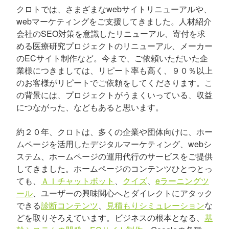
クロトでは、さまざまなwebサイトリニューアルや、
webマーケティングをご支援してきました。人材紹介
会社のSEO対策を意識したリニューアル、寄付を求
める医療研究プロジェクトのリニューアル、メーカー
のECサイト制作など。今まで、ご依頼いただいた企
業様につきましては、リピート率も高く、９０％以上
のお客様がリピートでご依頼をしてくださります。こ
の背景には、プロジェクトがうまくいっている、収益
につながった、などもあると思います。
約２０年、クロトは、多くの企業や団体向けに、ホー
ムページを活用したデジタルマーケティング、webシ
ステム、ホームページの運用代行のサービスをご提供
してきました。ホームページのコンテンツひとつとっ
ても、
ＡＩチャットボット
、
クイズ
、
eラーニングツ
ール
、ユーザーの興味関心へとダイレクトにアタック
できる
診断コンテンツ
、
見積もりシミュレーション
な
どを取りそろえています。ビジネスの根本となる、
基