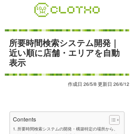
コ
ン
テ
ン
ツ
本
所
要
時
間
検
索
シ
ス
テ
ム
開
発
｜
文
近
い
順
に
店
舗
・
エ
リ
ア
を
自
動
へ
表
示
ス
キ
ッ
プ
作成日 26/5/8 更新日 26/6/12
Contents
所要時間検索システムの開発・構築特定の場所から、