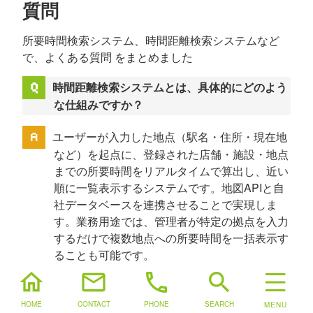
質問
所要時間検索システム、時間距離検索システムなど
で、よくある質問 をまとめました
時間距離検索システムとは、具体的にどのよう
な仕組みですか？
ユーザーが入力した地点（駅名・住所・現在地
など）を起点に、登録された店舗・施設・地点
までの所要時間をリアルタイムで算出し、近い
順に一覧表示するシステムです。地図APIと自
社データベースを連携させることで実現しま
す。業務用途では、管理者が特定の拠点を入力
するだけで複数地点への所要時間を一括表示す
ることも可能です。
home
mail
phone
search
HOME
CONTACT
PHONE
SEARCH
所要時間検索システムの開発期間はどのくらい