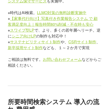
システム保守サービス
も実施中。
※時代はAI検索。
LLMO対策の無料診断実施中
※
【家事代行向け】写真付き作業報告システム で 顧
客満足度向上｜報告時間80%削減・不在時も安心
※
スワイプ型LP
で、より、多くの若年層へリーチ。逆
に
シニア向けLP
の制作も対応中！
※
サステナビリティサイト制作
や、
CSRサイト制作
、
新卒採用サイト制作
なども、１～２か月で実現
ご相談は無料です。
お問い合わせフォーム
などからご
相談ください。
所要時間検索システム 導入の流