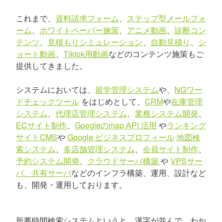
これまで、
資料請求フォーム
、
ステップ型メールフォ
ーム
、
ホワイトペーパー施策
、
アニメ動画
、
診断コン
テンツ
、
見積もりシミュレーション
、
自動見積り
、
シ
ョート動画
、
Tiktok用動画
などのコンテンツ施策もご
提供してきました。
システムにおいては、
留学管理システム
や、
NGワー
ドチェックツール
をはじめとして、
CRM
や
在庫管理
システム
、
代理店管理システム
、
業務システム開発
、
ECサイト制作
、
Googleのmap API 活用
や
ランキング
サイトCMS
や
Google ビジネスプロフィール
地図検
索システム
、
多店舗管理システム
、
会員サイト制作
、
予約システム開発
、
クラウドサーバ構築
や
VPSサー
バ、共有サーバ
などのインフラ構築、運用、設計など
も、開発・運用しております。
所要時間検索システムというと、漢字が並んで、わか