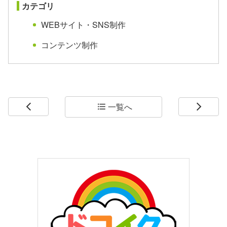
カテゴリ
WEBサイト・SNS制作
コンテンツ制作
一覧へ
arrow_back_ios
format_list_bulleted
arrow_forward_ios