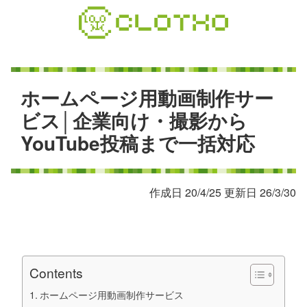
コ
ン
テ
ン
ツ
本
ホ
ー
ム
ペ
ー
ジ
用
動
画
制
作
サ
ー
文
ビ
ス
│
企
業
向
け
・
撮
影
か
ら
へ
Y
o
u
T
u
b
e
投
稿
ま
で
一
括
対
応
ス
キ
ッ
プ
作成日 20/4/25 更新日 26/3/30
Contents
ホームページ用動画制作サービス