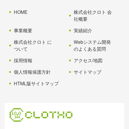
の
戻
先
る
HOME
株式会社クロト 会
頭
社概要
へ
事業概要
実績紹介
戻
る
株式会社クロト に
Webシステム開発
ついて
のよくある質問
採用情報
アクセス/地図
個人情報保護方針
サイトマップ
HTML版サイトマップ