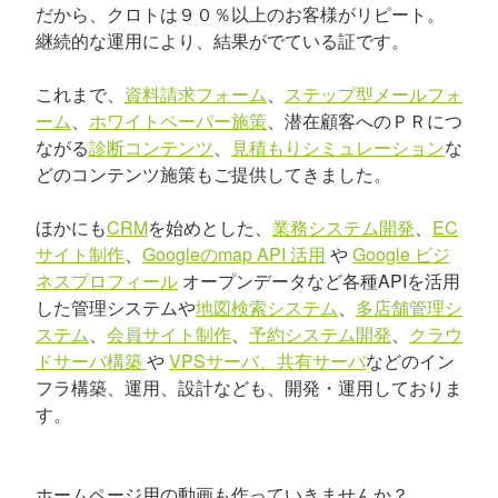
だから、クロトは９０％以上のお客様がリピート。
継続的な運用により、結果がでている証です。
これまで、
資料請求フォーム
、
ステップ型メールフォ
ーム
、
ホワイトペーパー施策
、潜在顧客へのＰＲにつ
ながる
診断コンテンツ
、
見積もりシミュレーション
な
どのコンテンツ施策もご提供してきました。
ほかにも
CRM
を始めとした、
業務システム開発
、
EC
サイト制作
、
Googleのmap API 活用
や
Google ビジ
ネスプロフィール
オープンデータなど各種APIを活用
した管理システムや
地図検索システム
、
多店舗管理シ
ステム
、
会員サイト制作
、
予約システム開発
、
クラウ
ドサーバ構築
や
VPSサーバ、共有サーバ
などのイン
フラ構築、運用、設計なども、開発・運用しておりま
す。
ホームページ用の動画も作っていきませんか？