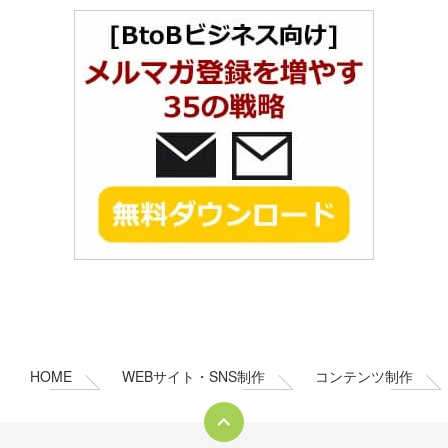
コ
ペ
ン
ー
テ
ジ
ン
の
HOME
WEBサイト・SNS制作
コンテンツ制作
ツ
先
本
頭
文
へ