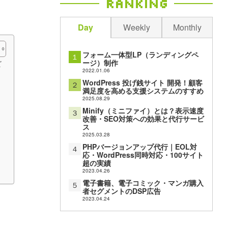
Ranking
Day
Weekly
Monthly
フォーム一体型LP（ランディングペ
１
ージ）制作
ビ
2022.01.06
WordPress 投げ銭サイト 開発！顧客
２
満足度を高める支援システムのすすめ
2025.08.29
Minify（ミニファイ）とは？表示速度
３
改善・SEO対策への効果と代行サービ
ス
2025.03.28
PHPバージョンアップ代行｜EOL対
４
応・WordPress同時対応・100サイト
超の実績
2023.04.26
電子書籍、電子コミック・マンガ購入
５
者セグメントのDSP広告
2023.04.24