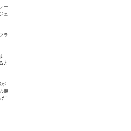
レー
ジェ
ブラ
ま
る方
能が
の機
るだ