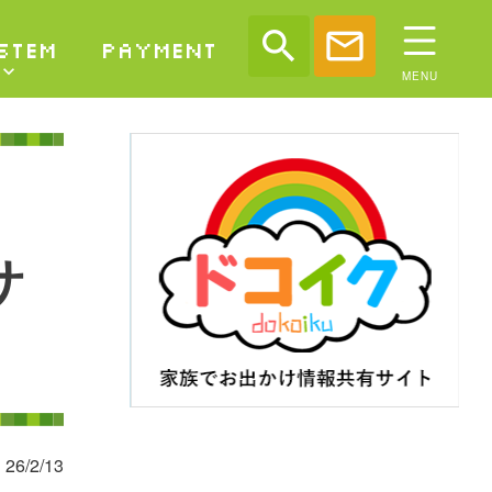
search
mail
STEM
PAYMENT
|
サ
26/2/13