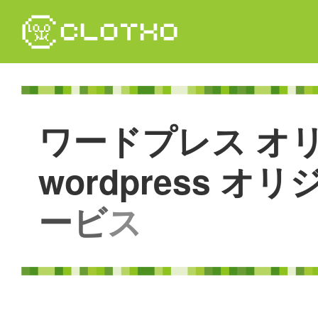
コ
ン
テ
ン
ツ
本
文
ワ
ー
ド
プ
レ
ス
オ
へ
ス
キ
w
o
r
d
p
r
e
s
s
オ
リ
ッ
プ
ー
ビ
ス