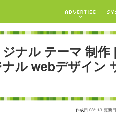
ADVERTISE
SY
リ
ジ
ナ
ル
テ
ー
マ
制
作
ジ
ナ
ル
w
e
b
デ
ザ
イ
ン
作成日 23/11/1 更新日 