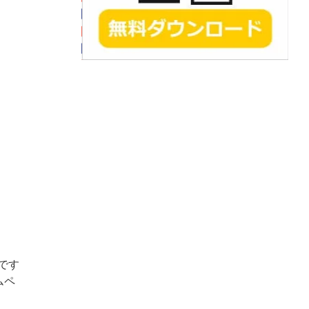
です
ムペ