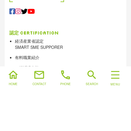
認定
Certification
経済産業省認定
SMART SME SUPPORER
有料職業紹介
一般派遣免許
home
mail
phone
search
宅地建物取引業 東京都知事（1）第112772号
HOME
CONTACT
PHONE
SEARCH
古物商
© since 2008
Clotho
Co.,Ltd. All rights reserved.