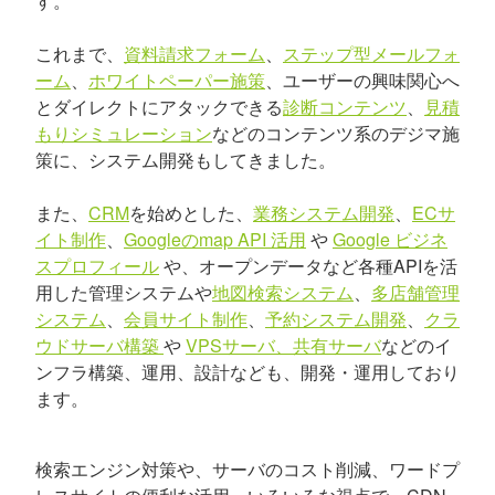
す。
これまで、
資料請求フォーム
、
ステップ型メールフォ
ーム
、
ホワイトペーパー施策
、ユーザーの興味関心へ
とダイレクトにアタックできる
診断コンテンツ
、
見積
もりシミュレーション
などのコンテンツ系のデジマ施
策に、システム開発もしてきました。
また、
CRM
を始めとした、
業務システム開発
、
ECサ
イト制作
、
Googleのmap API 活用
や
Google ビジネ
スプロフィール
や、オープンデータなど各種APIを活
用した管理システムや
地図検索システム
、
多店舗管理
システム
、
会員サイト制作
、
予約システム開発
、
クラ
ウドサーバ構築
や
VPSサーバ、共有サーバ
などのイ
ンフラ構築、運用、設計なども、開発・運用しており
ます。
検索エンジン対策や、サーバのコスト削減、ワードプ