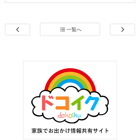
一覧へ
arrow_back_ios
format_list_bulleted
arrow_forward_ios