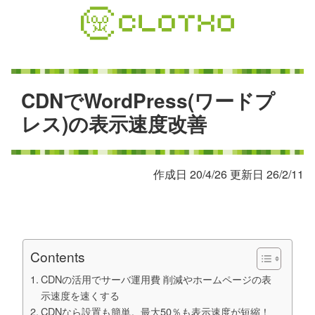
コ
ン
テ
ン
ツ
本
C
D
N
で
W
o
r
d
P
r
e
s
s
(
ワ
ー
ド
プ
文
レ
ス
)
の
表
示
速
度
改
善
へ
ス
キ
作成日 20/4/26 更新日 26/2/11
ッ
プ
Contents
CDNの活用でサーバ運用費 削減やホームページの表
示速度を速くする
CDNなら設置も簡単。最大50％も表示速度が短縮！