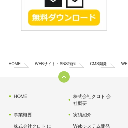
コ
ペ
ン
ー
テ
ジ
ン
の
HOME
WEBサイト・SNS制作
CMS開発
W
ツ
先
本
頭
文
へ
の
戻
先
る
HOME
株式会社クロト 会
頭
社概要
へ
事業概要
実績紹介
戻
る
株式会社クロト に
Webシステム開発