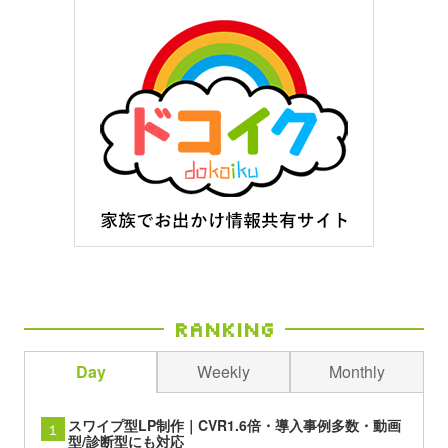
一覧へ
arrow_back_ios
format_list_bulleted
arrow_forward_ios