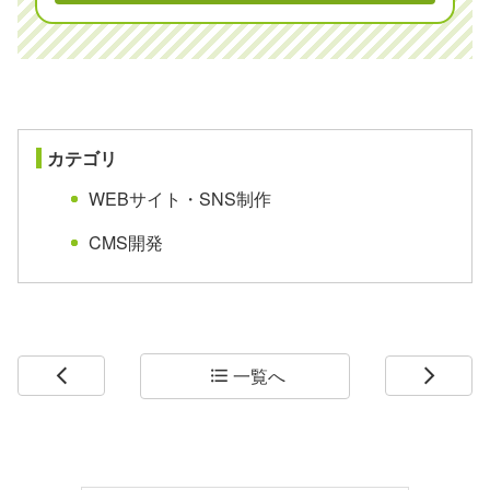
ご相談はお気軽に！
03-6805-0821
phone
平日:AM10:00~ PM7:00
schedule
mail
メールでお問合せ
カテゴリ
WEBサイト・SNS制作
CMS開発