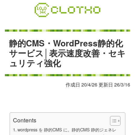
コ
ン
テ
ン
ツ
本
静
的
C
M
S
・
W
o
r
d
P
r
e
s
s
静
的
化
文
サ
ー
ビ
ス
│
表
示
速
度
改
善
・
セ
キ
へ
ュ
リ
テ
ィ
強
化
ス
キ
ッ
プ
作成日 20/4/26 更新日 26/3/16
Contents
wordpress を 静的CMS に。静的CMS 静的ジェネレ