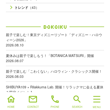
Category
広告 プロモーション
（182）
WEBサイト・SNS制作
（193）
WEBシステム開発
（159）
人材採用
（28）
トレンド
（43）
Dokoiku
親子で楽しむ！東京ディズニーリゾート「ディズニー・ハロウ
ィーン2026」
2026.08.10
夏休みは親子で楽しもう！「BOTANICA MATSURI」開催
home
mail
phone
search
2026.08.07
HOME
CONTACT
PHONE
SEARCH