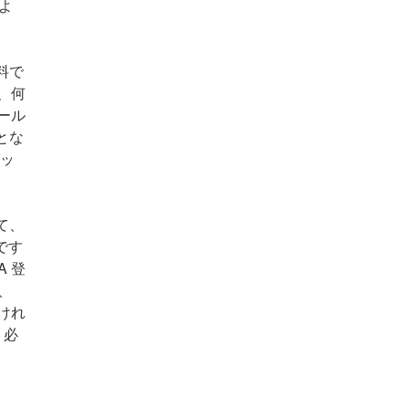
よ
料で
、何
ール
とな
ダッ
て、
です
 登
、
けれ
、必