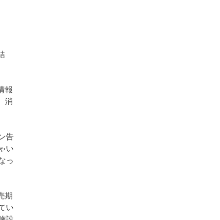
結
情報
。消
ン告
ゃい
なっ
売期
てい
施設