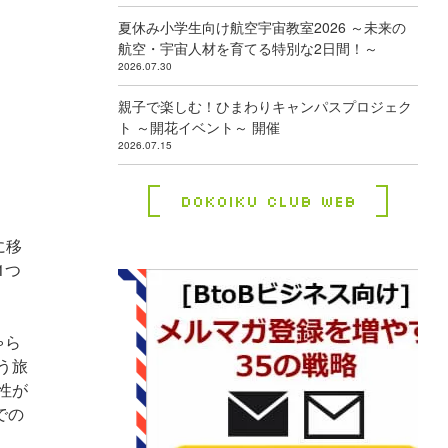
夏休み小学生向け航空宇宙教室2026 ～未来の
航空・宇宙人材を育てる特別な2日間！～
2026.07.30
親子で楽しむ！ひまわりキャンパスプロジェク
ト ～開花イベント～ 開催
2026.07.15
Dokoiku Club Web
に移
1つ
ゃら
う旅
性が
での