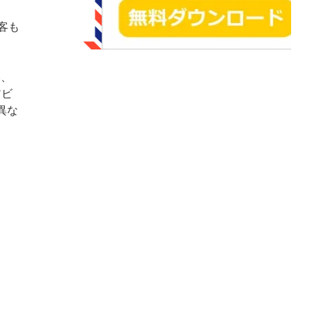
客も
)、
アビ
異な