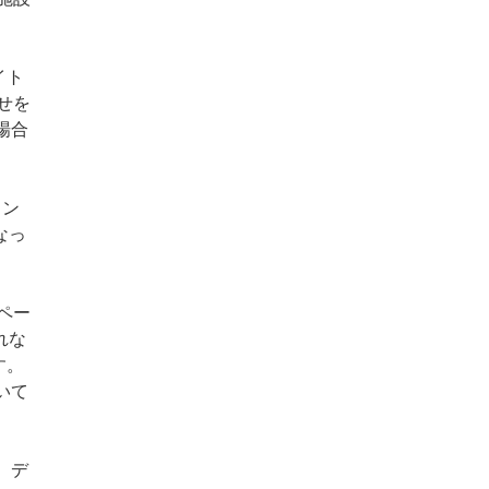
イト
せを
場合
ラン
なっ
ペー
れな
す。
いて
、デ