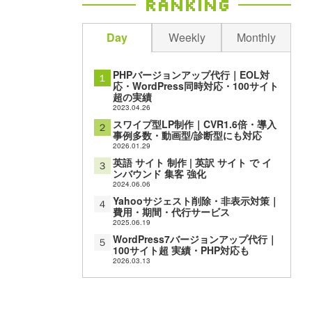
Ranking
Day
Weekly
Monthly
PHPバージョンアップ代行｜EOL対
１
応・WordPress同時対応・100サイト
超の実績
2023.04.26
スワイプ型LP制作｜CVR1.6倍・導入
２
事例多数・動画型/診断型にも対応
2026.01.29
英語 サイト 制作 | 英訳 サイト で イ
３
ンバウンド 集客 強化
2024.06.06
Yahooサジェスト削除・非表示対策｜
４
費用・期間・代行サービス
2025.06.19
WordPress7バージョンアップ代行｜
５
100サイト超 実績・PHP対応も
2026.03.13