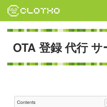
コ
ン
テ
ン
ツ
本
文
O
T
A
登
録
代
行
サ
へ
ス
キ
ッ
プ
Contents