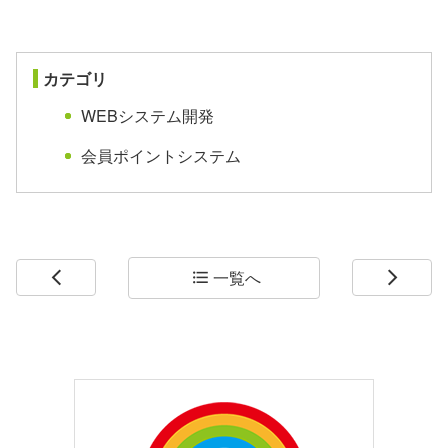
03-6805-0821
phone
平日:AM10:00~ PM7:00
schedule
mail
メールでお問合せ
カテゴリ
WEBシステム開発
会員ポイントシステム
一覧へ
arrow_back_ios
format_list_bulleted
arrow_forward_ios