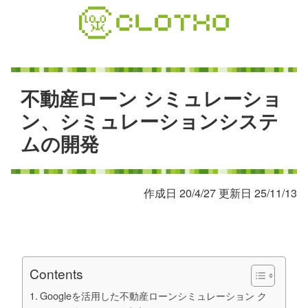
コ
ン
テ
ン
ツ
本
不
動
産
ロ
ー
ン
シ
ミ
ュ
レ
ー
シ
ョ
文
ン
、
シ
ミ
ュ
レ
ー
シ
ョ
ン
シ
ス
テ
へ
ム
の
開
発
ス
キ
ッ
プ
作成日 20/4/27 更新日 25/11/13
Contents
Googleを活用した不動産ローンシミュレーション ク