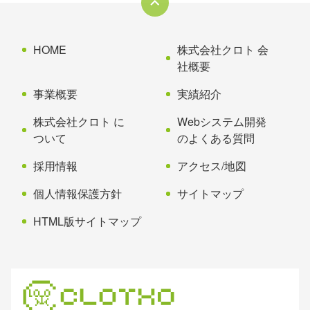
コ
ペ
ン
ー
テ
ジ
ン
の
HOME
WEBシステム開発
会員ポイントシステム
ツ
先
本
頭
文
へ
の
戻
先
る
HOME
株式会社クロト 会
頭
社概要
へ
事業概要
実績紹介
戻
る
株式会社クロト に
Webシステム開発
ついて
のよくある質問
採用情報
アクセス/地図
個人情報保護方針
サイトマップ