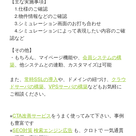
【主な実施事項】
1.仕様のご確認
2.物件情報などのご確認
3.シミュレーション画面のお打ち合わせ
4.シミュレーションによって表現したい内容のご確
認など
【その他】
・もちろん、マイページ機能や、
会員システムの構
築
、他システムとの連動、カスタマイズは可能
また、
常時SSLの導入
や、ドメインの紐づけ、
クラウ
ドサーバの構築
、
VPSサーバの構築
などもお気軽に
ご相談ください。
※
CTA改善サービス
をうまく使ってみて下さい。事例
も豊富です
※
SEO対策
検索エンジン広告
も、クロトで 一気通貫