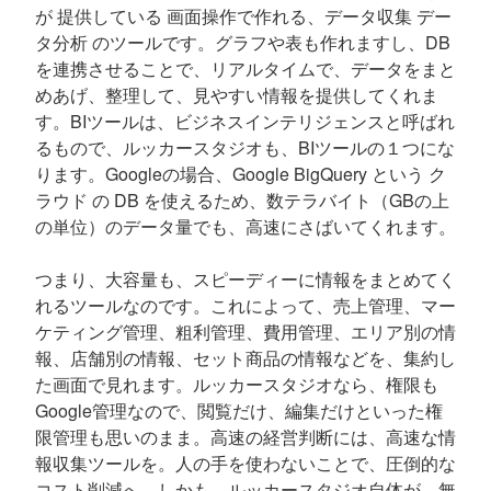
が 提供している 画面操作で作れる、データ収集 デー
タ分析 のツールです。グラフや表も作れますし、DB
を連携させることで、リアルタイムで、データをまと
めあげ、整理して、見やすい情報を提供してくれま
す。BIツールは、ビジネスインテリジェンスと呼ばれ
るもので、ルッカースタジオも、BIツールの１つにな
ります。Googleの場合、Google BigQuery という ク
ラウド の DB を使えるため、数テラバイト（GBの上
の単位）のデータ量でも、高速にさばいてくれます。
つまり、大容量も、スピーディーに情報をまとめてく
れるツールなのです。これによって、売上管理、マー
ケティング管理、粗利管理、費用管理、エリア別の情
報、店舗別の情報、セット商品の情報などを、集約し
た画面で見れます。ルッカースタジオなら、権限も
Google管理なので、閲覧だけ、編集だけといった権
限管理も思いのまま。高速の経営判断には、高速な情
報収集ツールを。人の手を使わないことで、圧倒的な
コスト削減へ。しかも、ルッカースタジオ自体が、無