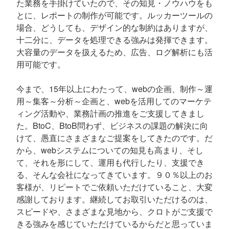
た業務を手掛けていたので、その知見・ノウハウをも
とに、レポートの制作が可能です。ルッカーツールの
場合、どうしても、デザイン的な制約はありますが、
十二分に、データを処理できる強みは発揮できます。
大容量のデータを扱えるため、広告、ログ解析にも活
用可能です。
今まで、15年以上にわたって、webの企画、制作～運
用～集客～分析～企画と、webを活用してのマーケテ
ィング活動や、業務計画の推進をご支援してきまし
た。BtoC、BtoB問わず、ビジネスの課題の解決に向
けて、愚直にさまざまなご提案をしてきたのです。だ
から、webシステムについての知見も高まり、そし
て、それを形にして、運用も代行したり、支援でき
る、そんな会社になってきています。９０％以上のお
客様が、リピートでご依頼いただけていること、大変
感謝しております。継続してお取引いただけるのは、
スピードや、さまざまな見地から、クロトがご支援で
きる強みを感じていただけているからだと思っていま