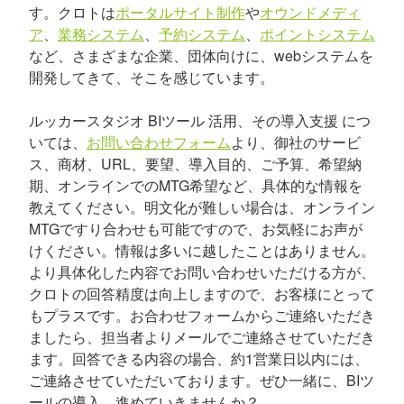
す。クロトは
ポータルサイト制作
や
オウンドメディ
ア
、
業務システム
、
予約システム
、
ポイントシステム
など、さまざまな企業、団体向けに、webシステムを
開発してきて、そこを感じています。
ルッカースタジオ BIツール 活用、その導入支援 につ
いては、
お問い合わせフォーム
より、御社のサービ
ス、商材、URL、要望、導入目的、ご予算、希望納
期、オンラインでのMTG希望など、具体的な情報を
教えてください。明文化が難しい場合は、オンライン
MTGですり合わせも可能ですので、お気軽にお声が
けください。情報は多いに越したことはありません。
より具体化した内容でお問い合わせいただける方が、
クロトの回答精度は向上しますので、お客様にとって
もプラスです。お合わせフォームからご連絡いただき
ましたら、担当者よりメールでご連絡させていただき
ます。回答できる内容の場合、約1営業日以内には、
ご連絡させていただいております。ぜひ一緒に、BIツ
ールの導入、進めていきませんか？