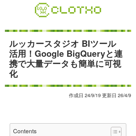
コ
ン
テ
ン
ツ
本
ル
ッ
カ
ー
ス
タ
ジ
オ
B
I
ツ
ー
ル
文
活
用
！
G
o
o
g
l
e
B
i
g
Q
u
e
r
y
と
連
へ
携
で
大
量
デ
ー
タ
も
簡
単
に
可
視
ス
キ
化
ッ
プ
作成日 24/9/19 更新日 26/4/9
Contents