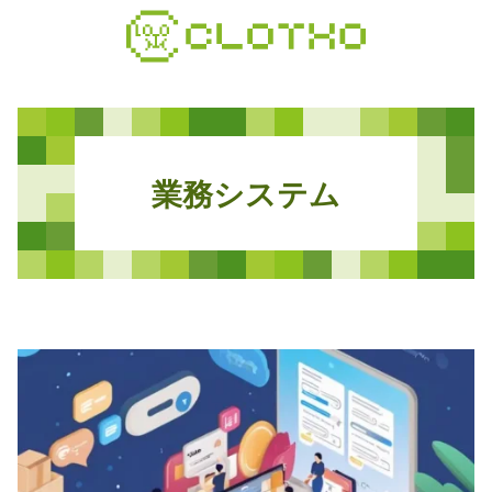
コ
ン
テ
ン
ツ
本
文
業
務
シ
ス
テ
ム
へ
ス
キ
ッ
プ