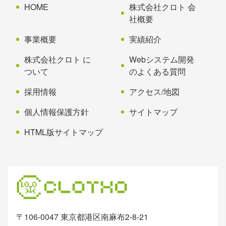
先
る
HOME
株式会社クロト 会
頭
社概要
へ
事業概要
実績紹介
戻
る
株式会社クロト に
Webシステム開発
ついて
のよくある質問
採用情報
アクセス/地図
個人情報保護方針
サイトマップ
HTML版サイトマップ
〒106-0047 東京都港区南麻布2-8-21