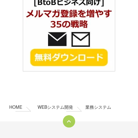
コ
ペ
ン
ー
テ
ジ
ン
の
HOME
WEBシステム開発
業務システム
ツ
先
本
頭
文
へ
の
戻