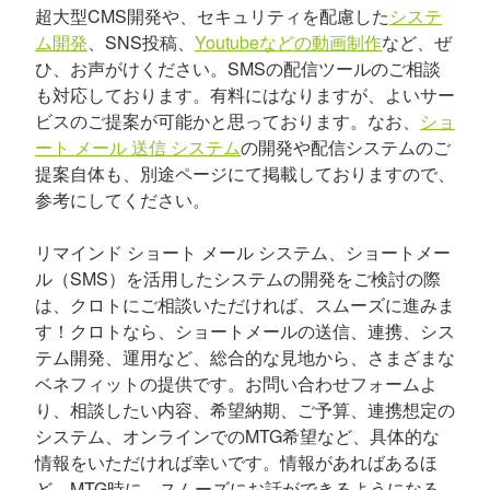
超大型CMS開発や、セキュリティを配慮した
システ
ム開発
、SNS投稿、
Youtubeなどの動画制作
など、ぜ
ひ、お声がけください。SMSの配信ツールのご相談
も対応しております。有料にはなりますが、よいサー
ビスのご提案が可能かと思っております。なお、
ショ
ート メール 送信 システム
の開発や配信システムのご
提案自体も、別途ページにて掲載しておりますので、
参考にしてください。
リマインド ショート メール システム、ショートメー
ル（SMS）を活用したシステムの開発をご検討の際
は、クロトにご相談いただければ、スムーズに進みま
す！クロトなら、ショートメールの送信、連携、シス
テム開発、運用など、総合的な見地から、さまざまな
ベネフィットの提供です。お問い合わせフォームよ
り、相談したい内容、希望納期、ご予算、連携想定の
システム、オンラインでのMTG希望など、具体的な
情報をいただければ幸いです。情報があればあるほ
ど、MTG時に、スムーズにお話ができるようになる