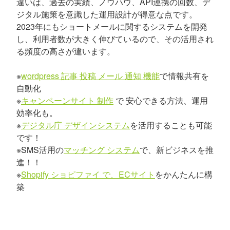
違いは、過去の実績、ノウハウ、API連携の回数、デ
ジタル施策を意識した運用設計が得意な点です。
2023年にもショートメールに関するシステムを開発
し、利用者数が大きく伸びているので、その活用され
る頻度の高さが違います。
※
wordpress 記事 投稿 メール 通知 機能
で情報共有を
自動化
※
キャンペーンサイト 制作
で 安心できる方法、運用
効率化も。
※
デジタル庁 デザインシステム
を活用することも可能
です！
※SMS活用の
マッチング システム
で、新ビジネスを推
進！！
※
Shopify ショピファイ で、ECサイト
をかんたんに構
築