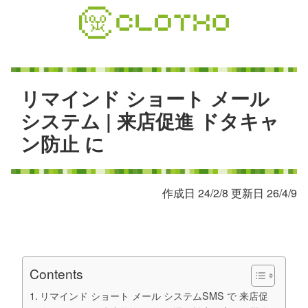
コ
ン
テ
ン
ツ
本
リ
マ
イ
ン
ド
シ
ョ
ー
ト
メ
ー
ル
文
シ
ス
テ
ム
|
来
店
促
進
ド
タ
キ
ャ
へ
ン
防
止
に
ス
キ
ッ
プ
作成日 24/2/8 更新日 26/4/9
Contents
リマインド ショート メール システムSMS で 来店促