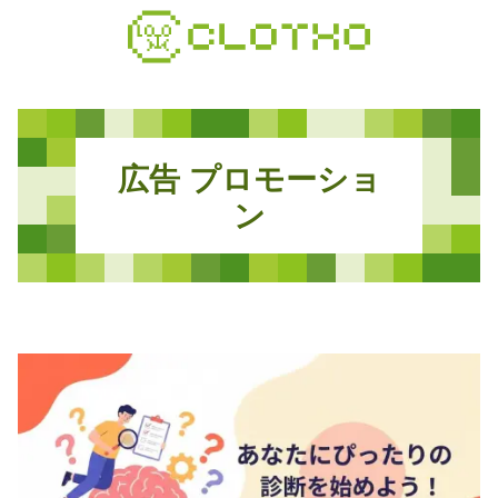
コ
ン
テ
ン
ツ
本
広
告
プ
ロ
モ
ー
シ
ョ
文
へ
ン
ス
キ
ッ
プ