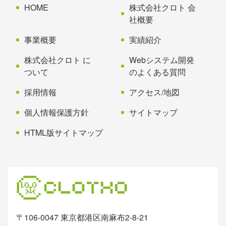
先
る
HOME
株式会社クロト 会
頭
社概要
へ
事業概要
実績紹介
戻
る
株式会社クロト に
Webシステム開発
ついて
のよくある質問
採用情報
アクセス/地図
個人情報保護方針
サイトマップ
HTML版サイトマップ
〒106-0047 東京都港区南麻布2-8-21