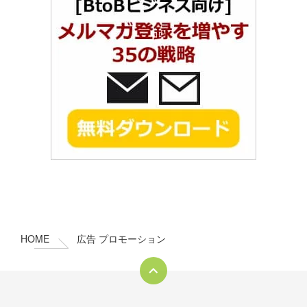
コ
ペ
ン
ー
テ
ジ
ン
の
HOME
広告 プロモーション
ツ
先
本
頭
文
へ
の
戻