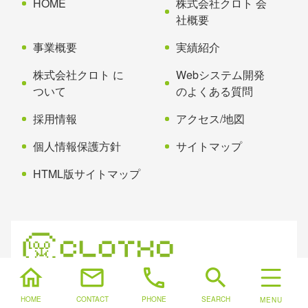
HOME
株式会社クロト 会
頭
社概要
へ
事業概要
実績紹介
戻
る
株式会社クロト に
Webシステム開発
ついて
のよくある質問
採用情報
アクセス/地図
個人情報保護方針
サイトマップ
HTML版サイトマップ
home
mail
phone
search
〒106-0047 東京都港区南麻布2-8-21
HOME
CONTACT
PHONE
SEARCH
SNUG MINAMI-AZABU 401