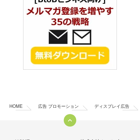
コ
ペ
ン
ー
テ
ジ
ン
の
HOME
広告 プロモーション
ディスプレイ広告
ツ
先
本
頭
文
へ
の
戻
先
る