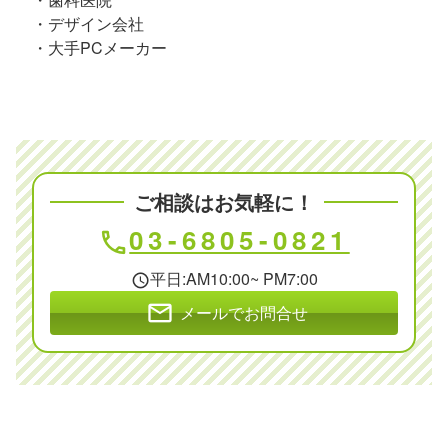
・デザイン会社
・大手PCメーカー
ご相談はお気軽に！
03-6805-0821
phone
平日:AM10:00~ PM7:00
schedule
mail
メールでお問合せ