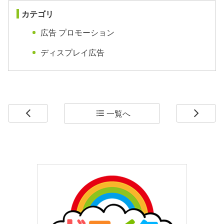
カテゴリ
広告 プロモーション
ディスプレイ広告
一覧へ
arrow_back_ios
format_list_bulleted
arrow_forward_ios