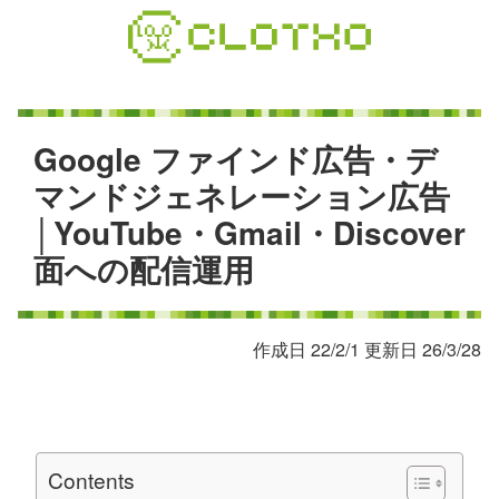
コ
ン
テ
ン
ツ
本
G
o
o
g
l
e
フ
ァ
イ
ン
ド
広
告
・
デ
文
マ
ン
ド
ジ
ェ
ネ
レ
ー
シ
ョ
ン
広
告
へ
│
Y
o
u
T
u
b
e
・
G
m
a
i
l
・
D
i
s
c
o
v
e
r
ス
キ
面
へ
の
配
信
運
用
ッ
プ
作成日 22/2/1 更新日 26/3/28
Contents