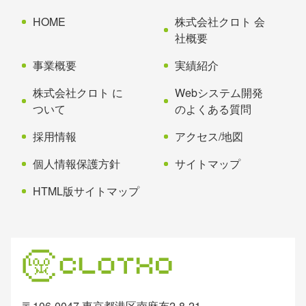
の
戻
先
る
HOME
株式会社クロト 会
頭
社概要
へ
事業概要
実績紹介
戻
る
株式会社クロト に
Webシステム開発
ついて
のよくある質問
採用情報
アクセス/地図
個人情報保護方針
サイトマップ
HTML版サイトマップ
〒106-0047 東京都港区南麻布2-8-21