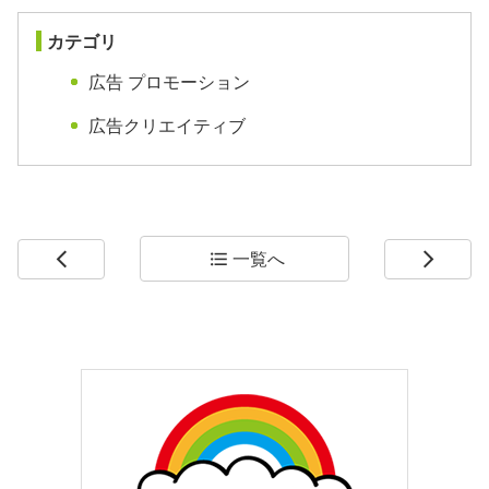
カテゴリ
広告 プロモーション
広告クリエイティブ
一覧へ
arrow_back_ios
format_list_bulleted
arrow_forward_ios