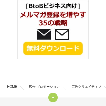
コ
ペ
ン
ー
テ
ジ
ン
の
HOME
広告 プロモーション
広告クリエイティブ
ツ
先
本
頭
文
へ