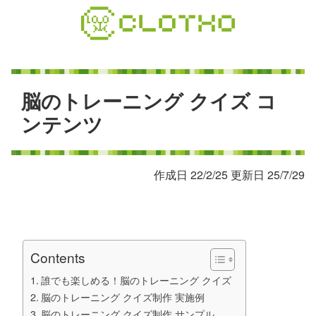
コ
ン
テ
ン
ツ
本
脳
の
ト
レ
ー
ニ
ン
グ
ク
イ
ズ
コ
文
ン
テ
ン
ツ
へ
ス
キ
作成日 22/2/25 更新日 25/7/29
ッ
プ
Contents
誰でも楽しめる！脳のトレーニング クイズ
脳のトレーニング クイズ制作 実施例
脳のトレーニング クイズ制作 サンプル