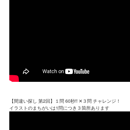
【間違い探し 第2回】１問 60秒!! ✕３問 チャレンジ！
イラストのまちがいは1問につき３箇所あります