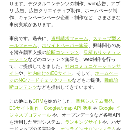
ります。デジタルコンテンツの制作、web広告、アプ
リ 広告、広告クリエイティブ制作、ホームページ制
作、キャンペーンページ企画・制作など、さまざまな
事例実績があります。
事例です。過去に、
資料請求フォーム
、
ステップ型メ
ールフォーム
、
ホワイトペーパー施策
、興味関心のあ
る潜在顧客支援の
診断コンテンツ
、
見積もりシミュレ
ーション
などのコンテンツ施策も、web制作を行っ
て、ご提供してきました。
社内コミュニケーションサ
イト
や、
社内向けのECサイト
、そして、
ホームペー
ジのNGワードチェックツール
などもご提供。
睡眠診
断コンテンツ
なども提供してきています。
この他にも
CRM
を始めとした、
業務システム開発
、
ECサイト制作
、
Googleのmap API 活用
や
Google ビ
ジネスプロフィール
や、オープンデータなど各種API
を活用した管理システム、
ランキングサイト
や、ハザ
ードマップの多言語化、
オンラインサロンシステム
や