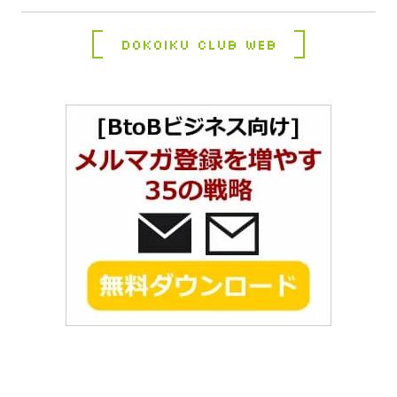
Dokoiku Club Web
コ
ペ
ン
ー