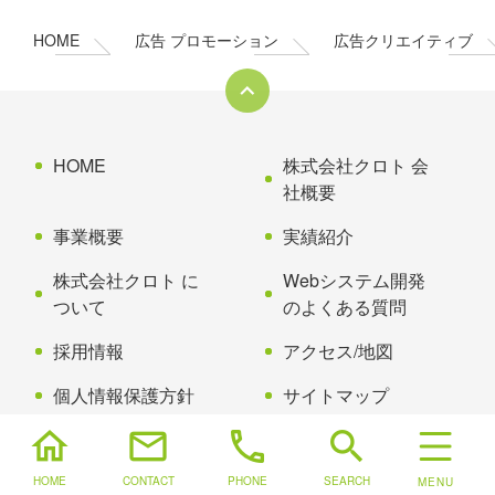
テ
ジ
ン
の
HOME
広告 プロモーション
広告クリエイティブ
ツ
先
本
頭
文
へ
の
戻
先
る
HOME
株式会社クロト 会
頭
社概要
へ
事業概要
実績紹介
戻
る
株式会社クロト に
Webシステム開発
ついて
のよくある質問
採用情報
アクセス/地図
個人情報保護方針
サイトマップ
home
mail
phone
search
HTML版サイトマップ
HOME
CONTACT
PHONE
SEARCH