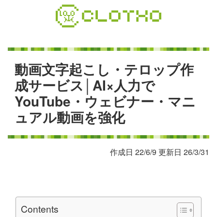
コ
ン
テ
ン
ツ
本
動
画
文
字
起
こ
し
・
テ
ロ
ッ
プ
作
文
成
サ
ー
ビ
ス
│
A
I
×
人
力
で
へ
Y
o
u
T
u
b
e
・
ウ
ェ
ビ
ナ
ー
・
マ
ニ
ス
キ
ュ
ア
ル
動
画
を
強
化
ッ
プ
作成日 22/6/9 更新日 26/3/31
Contents