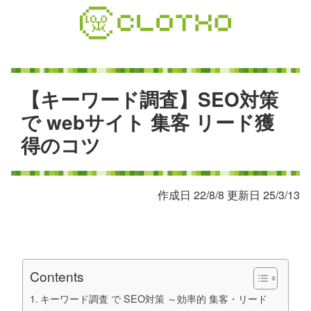
コ
ン
テ
ン
ツ
本
【
キ
ー
ワ
ー
ド
調
査
】
S
E
O
対
策
文
で
w
e
b
サ
イ
ト
集
客
リ
ー
ド
獲
へ
得
の
コ
ツ
ス
キ
ッ
プ
作成日 22/8/8 更新日 25/3/13
Contents
キーワード調査 で SEO対策 ～効率的 集客・リード