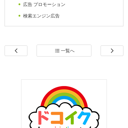
広告 プロモーション
検索エンジン広告
一覧へ
arrow_back_ios
format_list_bulleted
arrow_forward_ios