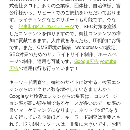
式会社クロト。多くの企業様、団体様、自治体様、官
公庁様から、リピートでのご依頼をいただいておりま
す。ライティングなどのサポートも可能です。今な
ら、
記事制作代行のパッケージ
で、SEO対策を意識
したコンテンツを作りますので、御社コンテンツの増
加に貢献できます。人件費を考えたら、圧倒的にお得
です。また、CMS環境の構築、wordpressへの設定、
SEO対策のためのサテライトサイト制作、ホームペ
ージの制作、運用も可能です。
Google広告
youtube
広告
の運用代行も行っています！
キーワード調査で、御社のサイトに対する、検索エン
ジンからのアクセス数を増やしていきませんか？
Googleなど検索エンジンからの集客は、コンバージ
ョン率が高い顕在層であるケースが多いので、効率の
良いマーケティングになります。ネットでのPRをう
まく行っている企業ほど、キーワード調査は重要とさ
れて、取り組むリソースは、非常に大きいです。お問