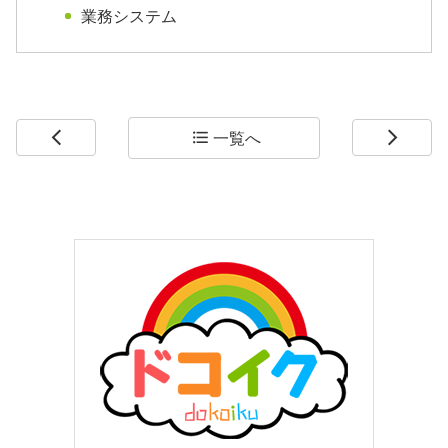
業務システム
一覧へ
arrow_back_ios
format_list_bulleted
arrow_forward_ios