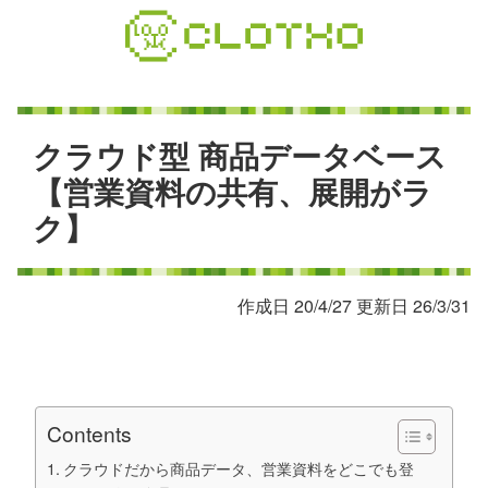
コ
ン
テ
ン
ツ
本
ク
ラ
ウ
ド
型
商
品
デ
ー
タ
ベ
ー
ス
文
【
営
業
資
料
の
共
有
、
展
開
が
ラ
へ
ク
】
ス
キ
ッ
プ
作成日 20/4/27 更新日 26/3/31
Contents
クラウドだから商品データ、営業資料をどこでも登