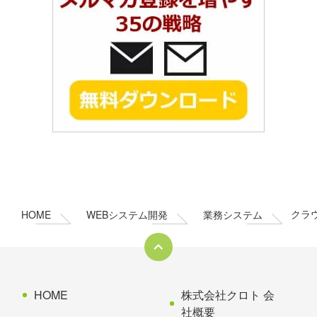
コ
ペ
ン
ー
テ
ジ
ン
の
HOME
WEBシステム開発
業務システム
クラ
ツ
先
本
頭
文
へ
の
戻
先
る
HOME
株式会社クロト 会
頭
社概要