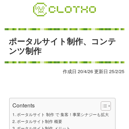
コ
ン
テ
ン
ツ
本
ポ
ー
タ
ル
サ
イ
ト
制
作
、
コ
ン
テ
文
ン
ツ
制
作
へ
ス
キ
作成日 20/4/26 更新日 25/2/25
ッ
プ
Contents
ポータルサイト 制作 で 集客！事業シナジーも拡大
ポータルサイト制作 概要
ポータルサイト制作 メリット