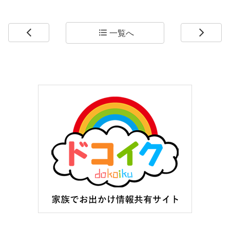
一覧へ
arrow_back_ios
format_list_bulleted
arrow_forward_ios