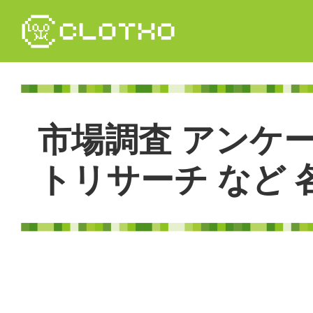
コ
ン
テ
ン
ツ
本
文
市
場
調
査
ア
ン
ケ
へ
ス
キ
ト
リ
サ
ー
チ
な
ど
ッ
プ