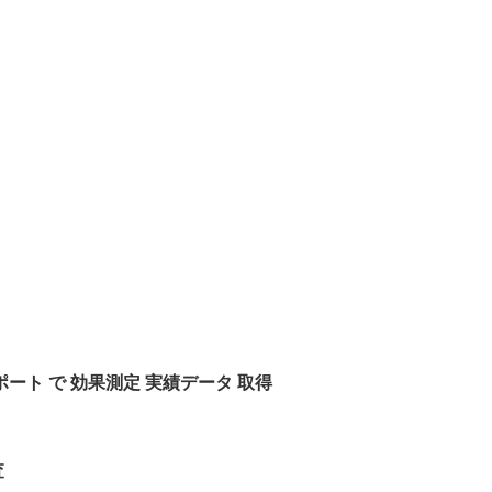
ート で 効果測定 実績データ 取得
査