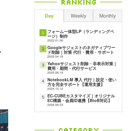
Ranking
Day
Weekly
Monthly
フォーム一体型LP（ランディングペ
１
ージ）制作
2022.01.06
ー
Googleサジェストのネガティブワー
２
ド削除｜対策 代行・費用・サポート
2025.04.18
Yahooサジェスト削除・非表示対策｜
３
費用・期間・代行サービス
2025.06.19
NotebookLM 導入 代行｜設定・使い
４
方を完全サポート【運用支援】
2024.12.12
EC-CUBEカスタマイズ｜オリジナル
５
EC構築・会員ID連携【BtoB対応】
2026.06.23
Category