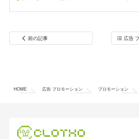
前の記事
広告 
arrow_back_ios
format_list_bulleted
コ
ペ
ン
ー
テ
ジ
ン
の
ツ
先
本
頭
HOME
広告 プロモーション
プロモーション
文
へ
の
戻
先
る
頭
へ
戻
る