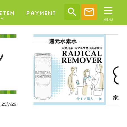
search
mail
STEM
PAYMENT
ッ
25/7/29