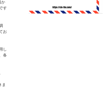
報か
です
調
てお
用し
、各
。
きま