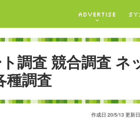
ADVERTISE
SY
ー
ト
調
査
競
合
調
査
ネ
各
種
調
査
作成日 20/5/13 更新日 