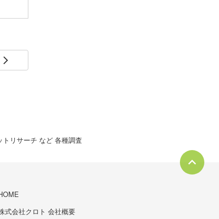
arrow_forward_ios
ットリサーチ など 各種調査
HOME
株式会社クロト 会社概要