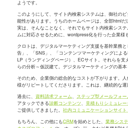
ようです。
このようにして、サイト内検索システムは、御社のビ
能性があります。うちのホームページは、全部html
実は、そんなことなく、それでもサイト内検索システ
ムに対応させるために、wordpress化を行った企業
クロトは、デジタルマーケティング支援を基幹業務とし
告」、「SNS」、「コンテンツマーケティングによるS
LP（ランディングページ）、ECサイト。それらを
らの分析～仮説建て。デジタルマーケティングの基本
そのため、企業側の総合的なコストが下がります。人
様がリピートしてくださります。これは、継続的な運
過去に、
資料請求フォーム
、
ステップ型メールフォー
アタックできる
診断コンテンツ
、
見積もりシミュレー
ご提供してきました。
社内コミュニケーションサイト
もちろん、この他にも
CRM
を始めとした、
業務シス