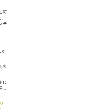
る可
方。
ステ
広
、
こか
お客
トに
様に
ビジ