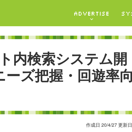
ADVERTISE
SY
ト
内
検
索
シ
ス
テ
ム
開
ニ
ー
ズ
把
握
・
回
遊
率
作成日 20/4/27 更新日 