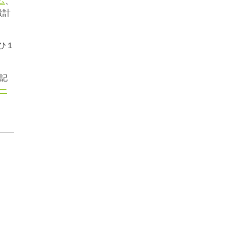
ム
、
設計
ひ１
記
ー