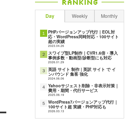
Ranking
Day
Weekly
Monthly
PHPバージョンアップ代行｜EOL対
１
応・WordPress同時対応・100サイト
超の実績
2023.04.26
スワイプ型LP制作｜CVR1.6倍・導入
２
事例多数・動画型/診断型にも対応
2026.01.29
英語 サイト 制作 | 英訳 サイト で イ
３
ンバウンド 集客 強化
2024.06.06
Yahooサジェスト削除・非表示対策｜
４
費用・期間・代行サービス
2025.06.19
WordPress7バージョンアップ代行｜
５
100サイト超 実績・PHP対応も
ー
2026.03.13