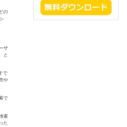
どの
シ
ーザ
、と
すで
売や
索で
検索
った