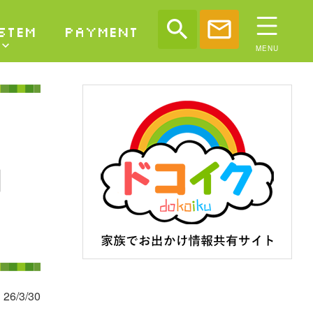
search
mail
STEM
PAYMENT
向
26/3/30