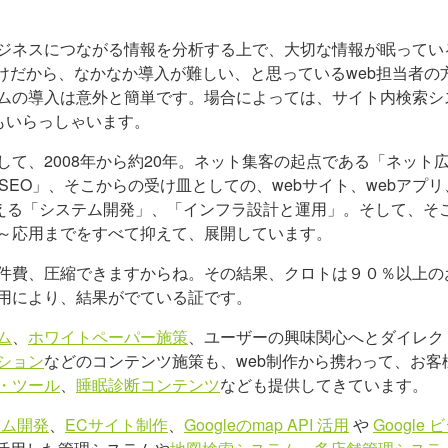
ジネスにつながる情報を分析する上で、大切な情報が眠ってい
だけだから、なかなか導入が難しい、と思っているweb担当者の
ムの導入は意外と簡単です。場合によっては、サイト内検索シ
様もいらっしゃいます。
て、2008年から約20年。ネット集客の起点である「ネット
EO」、そこからの受け皿としての、webサイト、webアプリ
支える「システム開発」、「インフラ設計と運用」。そして、そ
～応用までをすべて抑えて、展開しています。
件費、圧縮できますからね。その結果、クロトは９０％以上の
用により、結果がでている証です。
ム
、
ホワイトペーパー施策
、ユーザーの興味関心へとダイレク
ション
などのコンテンツ施策も、web制作から携わって、お客
・ツール
、
睡眠診断コンテンツ
なども提供してきています。
テム開発
、
ECサイト制作
、
Googleのmap API 活用
や
Google 