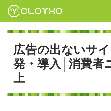
コ
ン
テ
ン
ツ
本
文
広
告
の
出
な
い
サ
イ
へ
ス
キ
発
・
導
入
│
消
費
者
ッ
プ
上