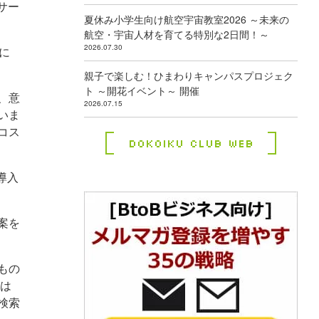
eサー
夏休み小学生向け航空宇宙教室2026 ～未来の
航空・宇宙人材を育てる特別な2日間！～
2026.07.30
に
親子で楽しむ！ひまわりキャンパスプロジェク
ト ～開花イベント～ 開催
、意
2026.07.15
いま
コス
Dokoiku Club Web
導入
案を
もの
トは
検索