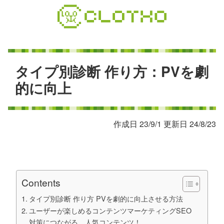
コ
ン
テ
ン
ツ
本
タ
イ
プ
別
診
断
作
り
方
：
P
V
を
劇
文
的
に
向
上
へ
ス
キ
作成日 23/9/1 更新日 24/8/23
ッ
プ
Contents
タイプ別診断 作り方 PVを劇的に向上させる方法
ユーザーが楽しめるコンテンツマーケティングSEO
対策につながる、人気コンテンツ！