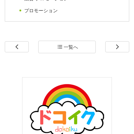
プロモーション
一覧へ
arrow_back_ios
format_list_bulleted
arrow_forward_ios