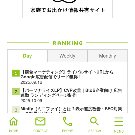
Ranking
Day
Weekly
Monthly
【競合マーケティング】ライバルサイトURLから
１
Google広告配信でリード獲得！
2025.09.12
【パーソナライズLP】CVR改善｜BtoB企業向け 広告
２
連動 ランディングページ制作
2025.10.09
Minify（ミニファイ）とは？表示速度改善・SEO対策
３
への効果と代行サービス
home
mail
phone
search
2025.03.28
フォーム一体型LP（ランディングページ）制作
４
HOME
CONTACT
PHONE
SEARCH
2022.01.06