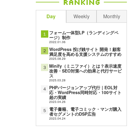
Ranking
Day
Weekly
Monthly
フォーム一体型LP（ランディングペ
１
ージ）制作
2022.01.06
WordPress 投げ銭サイト 開発！顧客
２
満足度を高める支援システムのすすめ
2025.08.29
Minify（ミニファイ）とは？表示速度
３
改善・SEO対策への効果と代行サービ
ス
2025.03.28
PHPバージョンアップ代行｜EOL対
４
応・WordPress同時対応・100サイト
超の実績
2023.04.26
電子書籍、電子コミック・マンガ購入
５
者セグメントのDSP広告
2023.04.24