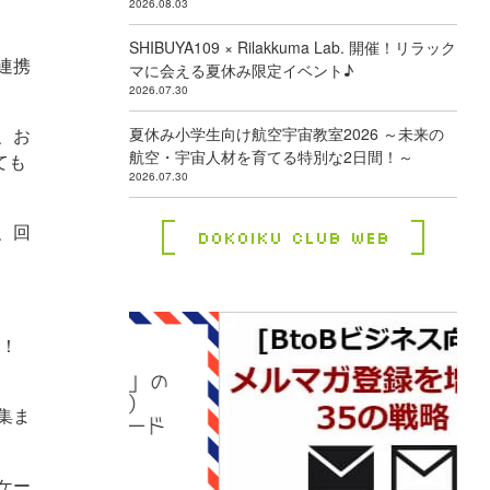
2026.08.03
SHIBUYA109 × Rilakkuma Lab. 開催！リラック
連携
マに会える夏休み限定イベント♪
2026.07.30
、お
夏休み小学生向け航空宇宙教室2026 ～未来の
航空・宇宙人材を育てる特別な2日間！～
ても
2026.07.30
、回
Dokoiku Club Web
す！
集ま
ケー