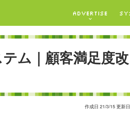
ADVERTISE
SY
ス
テ
ム
｜
顧
客
満
足
度
改
作成日 21/3/15 更新日 