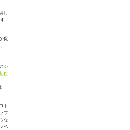
供し
とす
が促
ム、
のシ
制作
ま
ロト
ッフ
つな
レベ