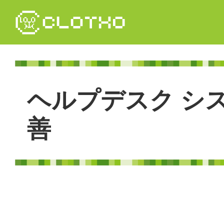
コ
ン
テ
ン
ツ
本
文
ヘ
ル
プ
デ
ス
ク
シ
へ
ス
キ
善
ッ
プ