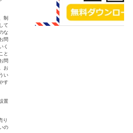
、制
して
のな
お問
いく
こと
お問
。お
うい
やす
設置
売り
いの