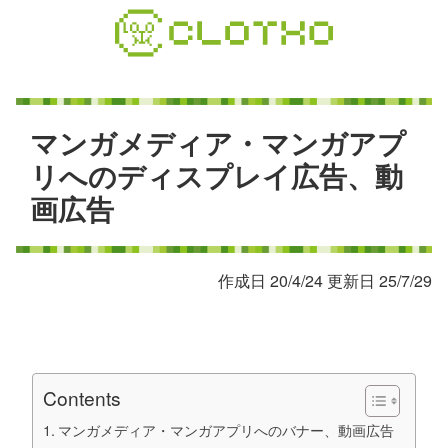
コ
ン
テ
ン
ツ
本
マ
ン
ガ
メ
デ
ィ
ア
・
マ
ン
ガ
ア
プ
文
リ
へ
の
デ
ィ
ス
プ
レ
イ
広
告
、
動
へ
画
広
告
ス
キ
ッ
プ
作成日 20/4/24 更新日 25/7/29
Contents
マンガメディア・マンガアプリへのバナー、動画広告