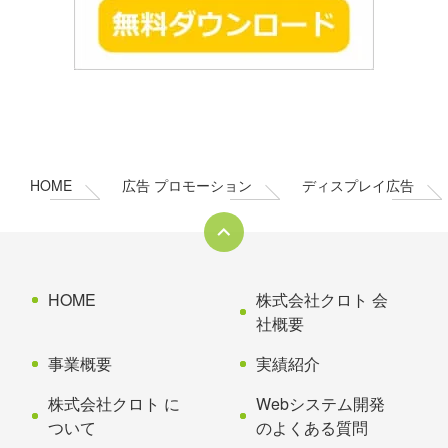
コ
ペ
ン
ー
テ
ジ
ン
の
HOME
広告 プロモーション
ディスプレイ広告
ツ
先
本
頭
文
へ
の
戻
先
る
HOME
株式会社クロト 会
頭
社概要
へ
事業概要
実績紹介
戻
る
株式会社クロト に
Webシステム開発
ついて
のよくある質問