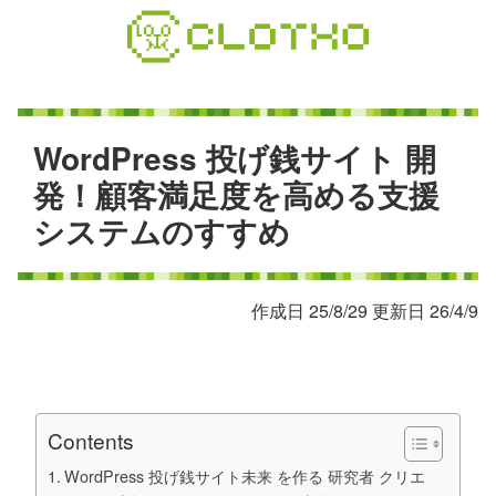
コ
ン
テ
ン
ツ
本
W
o
r
d
P
r
e
s
s
投
げ
銭
サ
イ
ト
開
文
発
！
顧
客
満
足
度
を
高
め
る
支
援
へ
シ
ス
テ
ム
の
す
す
め
ス
キ
ッ
プ
作成日 25/8/29 更新日 26/4/9
Contents
WordPress 投げ銭サイト未来 を作る 研究者 クリエ