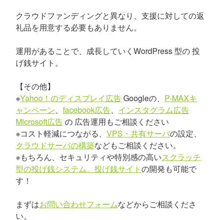
クラウドファンディングと異なり、支援に対しての返
礼品を用意する必要もありません。
運用があることで、成長していくWordPress 型の 投
げ銭サイト。
【その他】
※
Yahoo！のディスプレイ広告
Googleの、
P-MAXキ
ャンペーン
、
facebook広告
、
インスタグラム広告
Microsoft広告
の 広告運用もご相談ください
※コスト軽減につながる、
VPS・共有サーバ
の設定、
クラウドサーバの構築
などもご相談ください。
※もちろん、セキュリティや特別感の高い
スクラッチ
型の投げ銭システム、投げ銭サイト
の開発も可能で
す！
まずは
お問い合わせフォーム
などからご相談くださ
い。