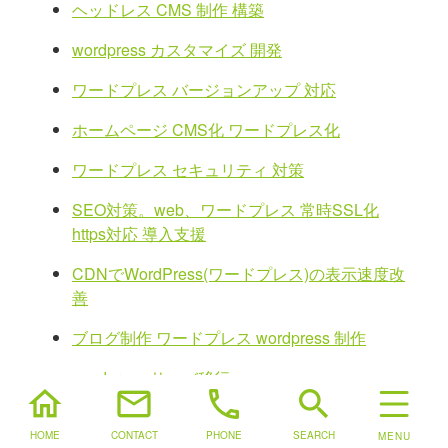
ヘッドレス CMS 制作 構築
wordpress カスタマイズ 開発
ワードプレス バージョンアップ 対応
ホームページ CMS化 ワードプレス化
ワードプレス セキュリティ 対策
SEO対策。web、ワードプレス 常時SSL化
https対応 導入支援
CDNでWordPress(ワードプレス)の表示速度改
善
ブログ制作 ワードプレス wordpress 制作
wordpress サーバ移行
home
mail
phone
search
静的CMS 静的ジェネレータ wordpress 静的化
HOME
CONTACT
PHONE
SEARCH