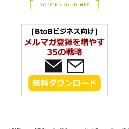
Dokoiku Club Web
コ
ペ
ン
ー
テ
ジ
ン
の