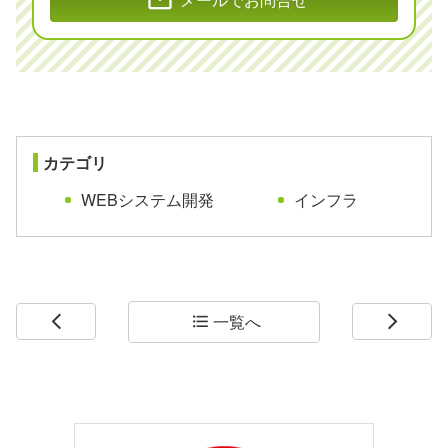
カテゴリ
WEBシステム開発
インフラ
一覧へ
arrow_back_ios
format_list_bulleted
arrow_forward_ios