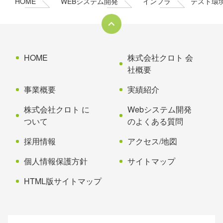
HOME
WEBシステム開発
インフラ
テスト環境
ツ
先
本
頭
文
へ
の
戻
先
る
HOME
株式会社クロト 会
頭
社概要
へ
事業概要
実績紹介
戻
る
株式会社クロト に
Webシステム開発
ついて
のよくある質問
採用情報
アクセス/地図
個人情報保護方針
サイトマップ
HTML版サイトマップ