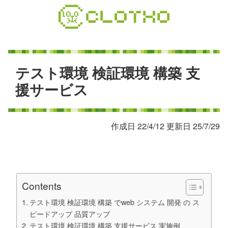
コ
ン
テ
ン
ツ
本
テ
ス
ト
環
境
検
証
環
境
構
築
支
文
援
サ
ー
ビ
ス
へ
ス
キ
作成日 22/4/12 更新日 25/7/29
ッ
プ
Contents
テスト環境 検証環境 構築 でweb システム 開発 の ス
ピードアップ 品質アップ
テスト環境 検証環境 構築 支援サービス 実施例