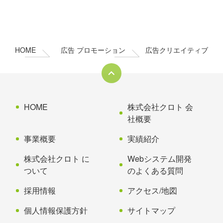
コ
ペ
ン
ー
テ
ジ
ン
の
HOME
広告 プロモーション
広告クリエイティブ
ツ
先
本
頭
文
へ
の
戻
先
る
HOME
株式会社クロト 会
頭
社概要
へ
事業概要
実績紹介
戻
る
株式会社クロト に
Webシステム開発
ついて
のよくある質問
採用情報
アクセス/地図
個人情報保護方針
サイトマップ