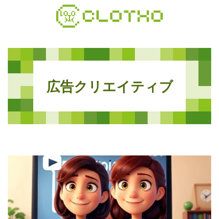
コ
ン
テ
ン
ツ
本
文
広
告
ク
リ
エ
イ
テ
ィ
ブ
へ
ス
キ
ッ
プ