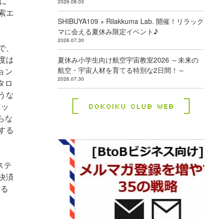
に
2026.08.03
索エ
SHIBUYA109 × Rilakkuma Lab. 開催！リラック
マに会える夏休み限定イベント♪
2026.07.30
で、
度は
夏休み小学生向け航空宇宙教室2026 ～未来の
航空・宇宙人材を育てる特別な2日間！～
ョン
2026.07.30
タロ
うな
アッ
Dokoiku Club Web
らな
する
ステ
決済
する