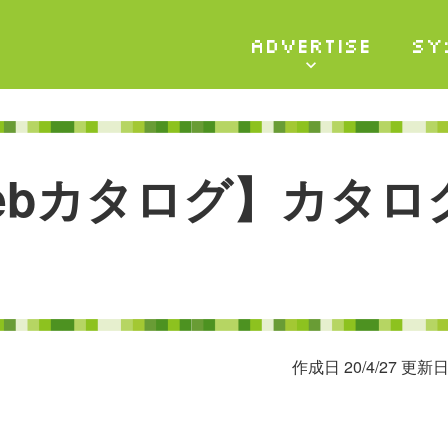
ADVERTISE
SY
e
b
カ
タ
ロ
グ
】
カ
タ
ロ
作成日 20/4/27 更新日 