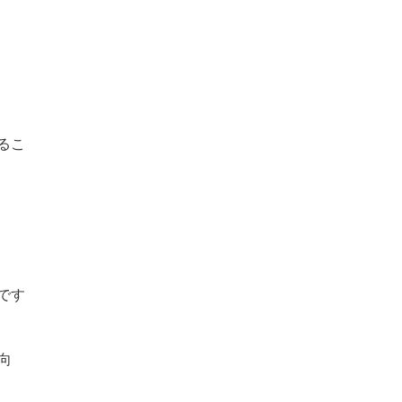
るこ
です
向