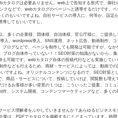
bカタログは必要ありません。web上で告知する形式で、御社
ンクなどで、webカタログのページへと誘導するだけです。ペ
いくのもいいですよね。自社サービスの導入に、何等か、設定
誘導してもいいですし。
以上、多くの企業様、団体様、自治体様、官公庁様に、ご提供し
入、wordpress導入、SNS運用、ネット広告、動画制作、コ
は、ブログなどで、ページを制作しても開発は可能ですが、なか
。ブログ自体作っていない！！SEO対策の知識がないから、集
決も可能です。webカタログ自体の投稿代行なども実施してい
制作なども行えるため、商材・サービスによっては、動画での
いいですよね。オリジナルコンテンツになるので、SEO対策と
で、商品・サービスについて、投稿していけば、閲覧数も増え
だけるお客様が多い背景の１つは、こういったご提案、コミュ
b制作、システム開発、コンテンツマーケティングなど、多くの
のサービス理解者をふやしていきませんか？あらゆるビジネスモ
企業は、PDFでカタログを掲載するにとどまっています。時間