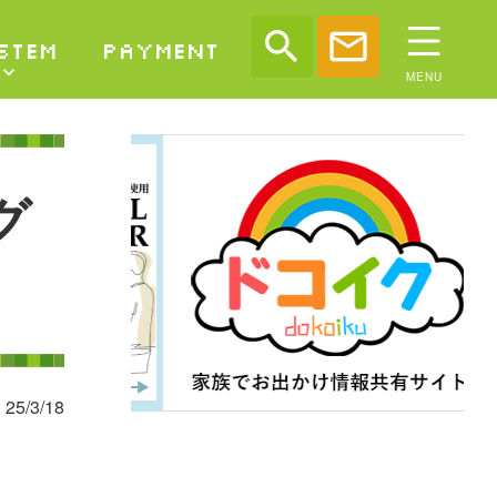
search
mail
STEM
PAYMENT
グ
25/3/18