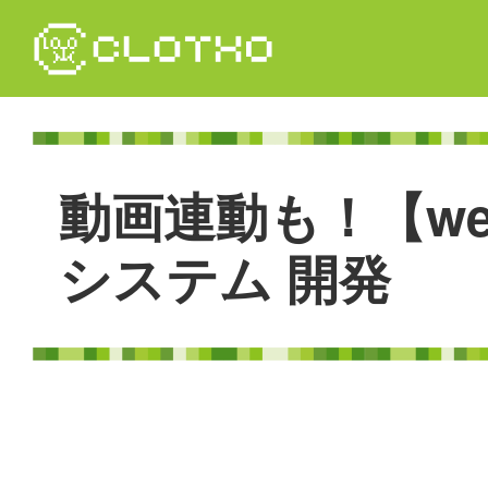
コ
ン
テ
ン
ツ
本
文
動
画
連
動
も
！
【
w
へ
ス
キ
シ
ス
テ
ム
開
発
ッ
プ