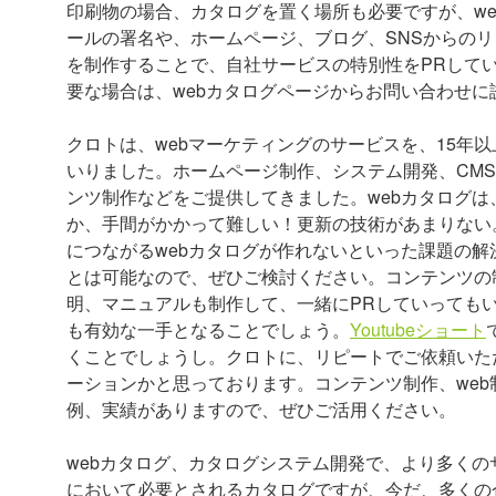
印刷物の場合、カタログを置く場所も必要ですが、we
ールの署名や、ホームページ、ブログ、SNSからのリ
を制作することで、自社サービスの特別性をPRして
要な場合は、webカタログページからお問い合わせに
クロトは、webマーケティングのサービスを、15年
いりました。ホームページ制作、システム開発、CMS導
ンツ制作などをご提供してきました。webカタログ
か、手間がかかって難しい！更新の技術があまりない
につながるwebカタログが作れないといった課題の解
とは可能なので、ぜひご検討ください。コンテンツの
明、マニュアルも制作して、一緒にPRしていっても
も有効な一手となることでしょう。
Youtubeショート
くことでしょうし。クロトに、リピートでご依頼いた
ーションかと思っております。コンテンツ制作、we
例、実績がありますので、ぜひご活用ください。
webカタログ、カタログシステム開発で、より多く
において必要とされるカタログですが、今だ、多くの