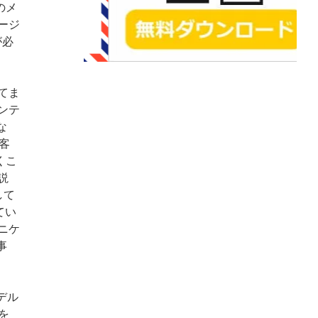
のメ
ージ
が必
てま
ンテ
な
客
くこ
説
して
てい
ニケ
事
デル
を