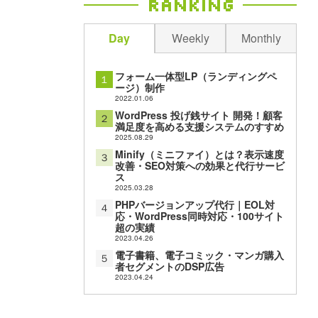
Ranking
Day
Weekly
Monthly
フォーム一体型LP（ランディングペ
１
ージ）制作
2022.01.06
WordPress 投げ銭サイト 開発！顧客
２
満足度を高める支援システムのすすめ
2025.08.29
Minify（ミニファイ）とは？表示速度
３
改善・SEO対策への効果と代行サービ
ス
2025.03.28
PHPバージョンアップ代行｜EOL対
４
応・WordPress同時対応・100サイト
超の実績
2023.04.26
電子書籍、電子コミック・マンガ購入
５
者セグメントのDSP広告
2023.04.24