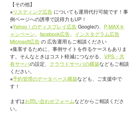
【その他】
※
リスティング広告
についても運用代行可能です！事
例ページへの誘導で説得力もUP！
※
Yahoo！のディスプレイ広告
Googleの、
P-MAXキ
ャンペーン
、
facebook広告
、
インスタグラム広告
Microsoft広告
の 広告運用もご相談ください
※集客するために、事例サイトを作るケースもありま
す。そんなときはコスト軽減につながる、
VPS・共
有サーバ
の設定、
クラウドサーバの構築
などもご相談
ください。
※
予約管理のデータベース構築
なども、ご支援中で
す！
まずは
お問い合わせフォーム
などからご相談くださ
い。