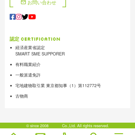
お問い合わせ
mail
認定
Certification
経済産業省認定
SMART SME SUPPORER
有料職業紹介
一般派遣免許
宅地建物取引業 東京都知事（1）第112772号
古物商
© since 2008
Clotho
Co.,Ltd. All rights reserved.