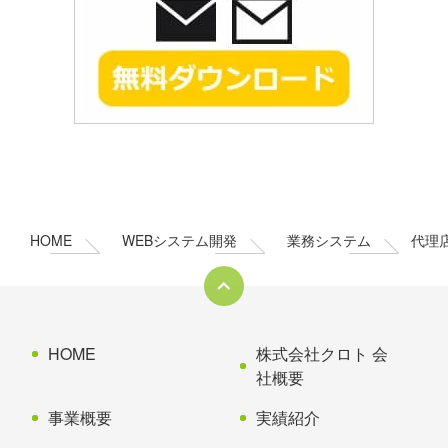
コ
ペ
ン
ー
テ
ジ
ン
の
HOME
WEBシステム開発
業務システム
代理
ツ
先
本
頭
文
へ
の
戻
先
る
HOME
株式会社クロト 会
頭
社概要
へ
事業概要
実績紹介
戻
る