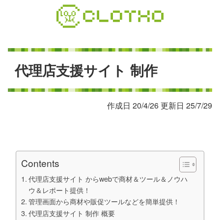
コ
ン
テ
ン
ツ
本
代
理
店
支
援
サ
イ
ト
制
作
文
へ
ス
作成日 20/4/26 更新日 25/7/29
キ
ッ
プ
Contents
代理店支援サイト からwebで商材＆ツール＆ノウハ
ウ＆レポート提供！
管理画面から商材や販促ツールなどを簡単提供！
代理店支援サイト 制作 概要