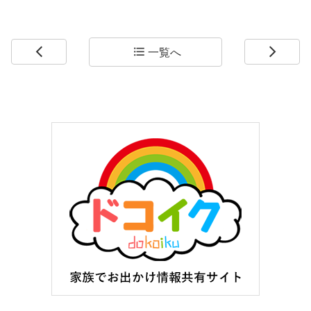
一覧へ
arrow_back_ios
format_list_bulleted
arrow_forward_ios