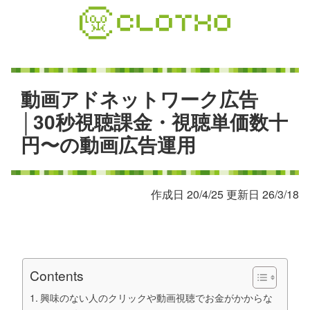
コ
ン
テ
ン
ツ
本
動
画
ア
ド
ネ
ッ
ト
ワ
ー
ク
広
告
文
│
3
0
秒
視
聴
課
金
・
視
聴
単
価
数
十
へ
円
〜
の
動
画
広
告
運
用
ス
キ
ッ
プ
作成日 20/4/25 更新日 26/3/18
Contents
興味のない人のクリックや動画視聴でお金がかからな