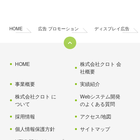
コ
ペ
ン
ー
テ
ジ
ン
の
HOME
広告 プロモーション
ディスプレイ広告
ツ
先
本
頭
文
へ
の
戻
先
る
HOME
株式会社クロト 会
頭
社概要
へ
事業概要
実績紹介
戻
る
株式会社クロト に
Webシステム開発
ついて
のよくある質問
採用情報
アクセス/地図
個人情報保護方針
サイトマップ