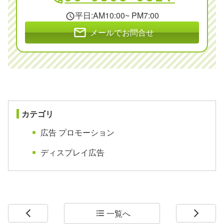
平日:AM10:00~ PM7:00
schedule
mail
メールでお問合せ
カテゴリ
広告 プロモーション
ディスプレイ広告
一覧へ
arrow_back_ios
format_list_bulleted
arrow_forward_ios