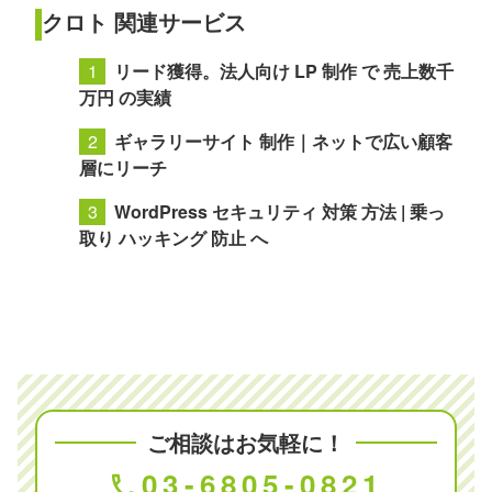
クロト 関連サービス
リード獲得。法人向け LP 制作 で 売上数千
万円 の実績
ギャラリーサイト 制作｜ネットで広い顧客
層にリーチ
WordPress セキュリティ 対策 方法 | 乗っ
取り ハッキング 防止 へ
ご相談はお気軽に！
03-6805-0821
phone