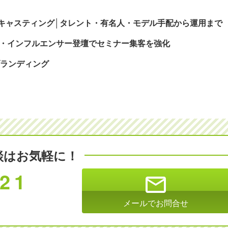
キャスティング│タレント・有名人・モデル手配から運用まで
人・インフルエンサー登壇でセミナー集客を強化
 ブランディング
談はお気軽に！
821
mail
メールでお問合せ