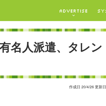
ADVERTISE
SY
有
名
人
派
遣
、
タ
レ
ン
作成日 20/4/26 更新日 