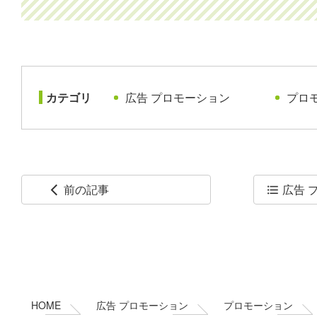
カテゴリ
広告 プロモーション
プロ
前の記事
広告 
arrow_back_ios
format_list_bulleted
コ
ペ
ン
ー
テ
ジ
ン
の
ツ
先
本
頭
HOME
広告 プロモーション
プロモーション
文
へ