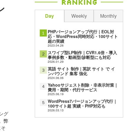
Ranking
ン
Day
Weekly
Monthly
PHPバージョンアップ代行｜EOL対
１
応・WordPress同時対応・100サイト
超の実績
2023.04.26
スワイプ型LP制作｜CVR1.6倍・導入
２
事例多数・動画型/診断型にも対応
2026.01.29
英語 サイト 制作 | 英訳 サイト で イ
３
ンバウンド 集客 強化
2024.06.06
Yahooサジェスト削除・非表示対策｜
４
費用・期間・代行サービス
2025.06.19
WordPress7バージョンアップ代行｜
５
100サイト超 実績・PHP対応も
2026.03.13
ング
。弊
にそ