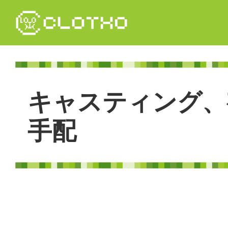
コ
ン
テ
ン
ツ
本
文
キ
ャ
ス
テ
ィ
ン
グ
、
へ
ス
キ
手
配
ッ
プ