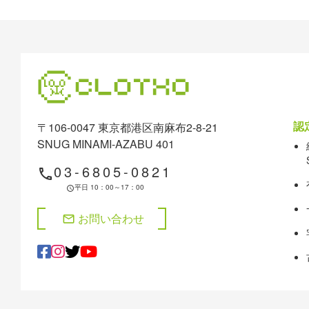
の
戻
先
る
頭
へ
戻
る
認
〒106-0047 東京都港区南麻布2-8-21
SNUG MINAMI-AZABU 401
03-6805-0821
phone
平日 10：00～17：00
schedule
お問い合わせ
mail