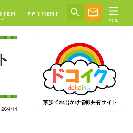
search
mail
STEM
PAYMENT
ト
26/4/14