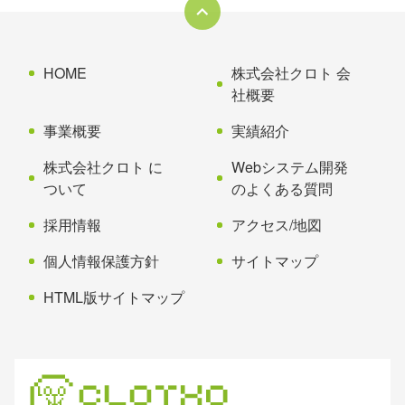
本
頭
文
へ
の
戻
先
る
HOME
株式会社クロト 会
頭
社概要
へ
事業概要
実績紹介
戻
る
株式会社クロト に
Webシステム開発
ついて
のよくある質問
採用情報
アクセス/地図
個人情報保護方針
サイトマップ
HTML版サイトマップ