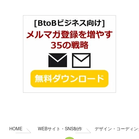
コ
ペ
ン
ー
テ
ジ
ン
の
HOME
WEBサイト・SNS制作
デザイン・コーディン
ツ
先