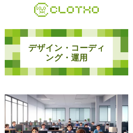
コ
ン
テ
ン
ツ
本
デ
ザ
イ
ン
・
コ
ー
デ
ィ
文
へ
ン
グ
・
運
用
ス
キ
ッ
プ