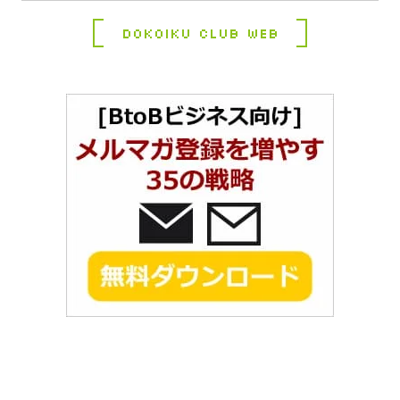
Dokoiku Club Web
コ
ペ
ン
ー
テ
ジ