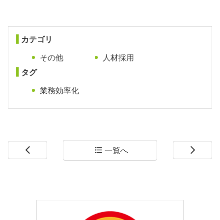
カテゴリ
その他
人材採用
タグ
業務効率化
一覧へ
arrow_back_ios
format_list_bulleted
arrow_forward_ios