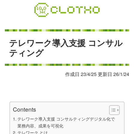
コ
ン
テ
ン
ツ
本
テ
レ
ワ
ー
ク
導
入
支
援
コ
ン
サ
ル
文
テ
ィ
ン
グ
へ
ス
キ
作成日 23/4/25 更新日 26/1/24
ッ
プ
Contents
テレワーク導入支援 コンサルティングデジタル化で
業務内容、成果を可視化
テレワーク とは