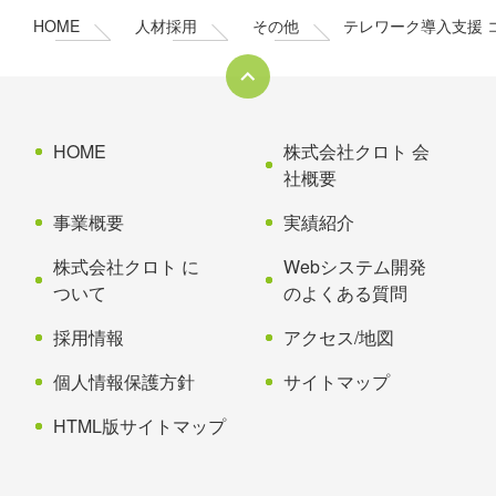
ン
の
HOME
人材採用
その他
テレワーク導入支援 
ツ
先
本
頭
文
へ
の
戻
先
る
HOME
株式会社クロト 会
頭
社概要
へ
事業概要
実績紹介
戻
る
株式会社クロト に
Webシステム開発
ついて
のよくある質問
採用情報
アクセス/地図
個人情報保護方針
サイトマップ
HTML版サイトマップ