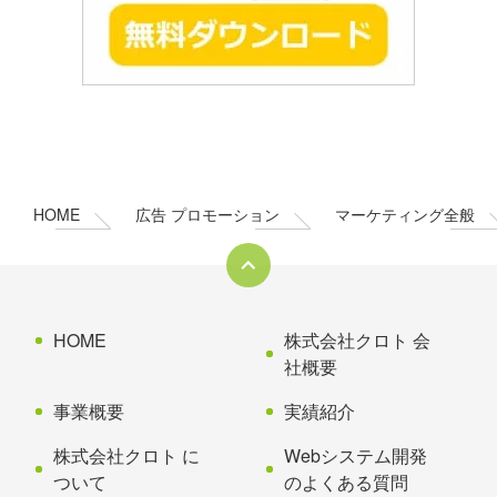
コ
ペ
ン
ー
テ
ジ
ン
の
HOME
広告 プロモーション
マーケティング全般
ツ
先
本
頭
文
へ
の
戻
先
る
HOME
株式会社クロト 会
頭
社概要
へ
事業概要
実績紹介
戻
る
株式会社クロト に
Webシステム開発
ついて
のよくある質問