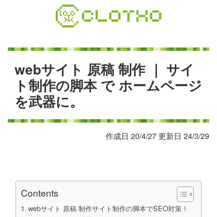
コ
ン
テ
ン
ツ
本
w
e
b
サ
イ
ト
原
稿
制
作
｜
サ
イ
文
ト
制
作
の
脚
本
で
ホ
ー
ム
ペ
ー
ジ
へ
を
武
器
に
。
ス
キ
ッ
プ
作成日 20/4/27 更新日 24/3/29
Contents
webサイト 原稿 制作サイト制作の脚本でSEO対策！