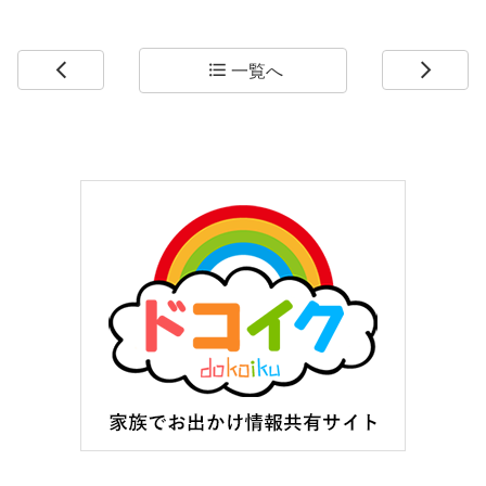
一覧へ
arrow_back_ios
format_list_bulleted
arrow_forward_ios