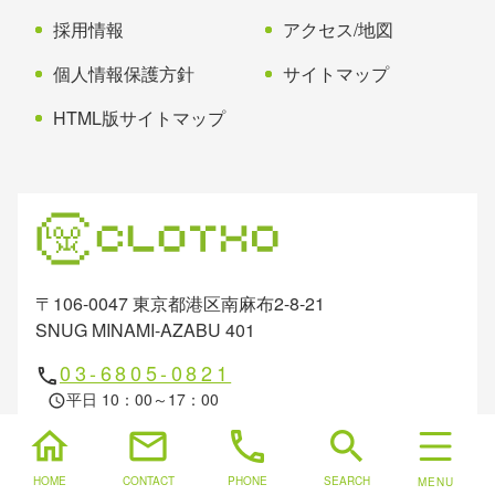
採用情報
アクセス/地図
個人情報保護方針
サイトマップ
HTML版サイトマップ
〒106-0047 東京都港区南麻布2-8-21
SNUG MINAMI-AZABU 401
03-6805-0821
phone
平日 10：00～17：00
schedule
home
mail
phone
search
お問い合わせ
mail
HOME
CONTACT
PHONE
SEARCH