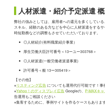
人材派遣・紹介予定派遣 概
弊社の強みとしては、雇用者への還元を多くしている
スキル、経験のある方などを中心に人材派遣をするサ
時短勤務などの調整もさせていただいております。
◎人材紹介(有料職業紹介事業）
厚生労働大臣許可番号＜13ーユー303768＞
◎人材派遣(一般労働者派遣事業)
許可番号＜般 13ー305419＞
【その他】
※
リスティング広告
についても運用代行可能です！事
※
Yahoo！のディスプレイ広告
Googleの、
P-MAXキ
告運用もご相談ください
※集客するために、事例サイトを作るケースもありま