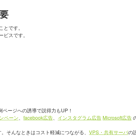
要
ことです。
ービスです。
例ページへの誘導で説得力もUP！
ャンペーン
、
facebook広告
、
インスタグラム広告
Microsoft広告
の
す。そんなときはコスト軽減につながる、
VPS・共有サーバ
の