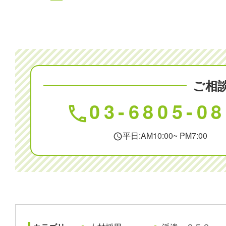
ご相
03-6805-0
phone
平日:AM10:00~ PM7:00
schedule