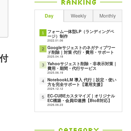
Ranking
Day
Weekly
Monthly
フォーム一体型LP（ランディングペ
１
ージ）制作
2022.01.06
Googleサジェストのネガティブワー
２
ド削除｜対策 代行・費用・サポート
付
2025.04.18
Yahooサジェスト削除・非表示対策｜
３
費用・期間・代行サービス
2025.06.19
NotebookLM 導入 代行｜設定・使い
４
方を完全サポート【運用支援】
2024.12.12
EC-CUBEカスタマイズ｜オリジナル
５
EC構築・会員ID連携【BtoB対応】
2026.06.23
Category