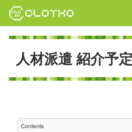
コ
ン
テ
ン
ツ
本
文
人
材
派
遣
紹
介
予
へ
ス
キ
ッ
プ
Contents