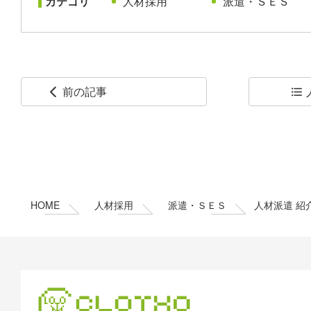
カテゴリ
人材採用
派遣・ＳＥＳ
前の記事
arrow_back_ios
format_list_bulleted
コ
ペ
ン
ー
テ
ジ
ン
の
ツ
先
本
頭
HOME
人材採用
派遣・ＳＥＳ
人材派遣 紹
文
へ
の
戻
先
る
頭
へ
戻