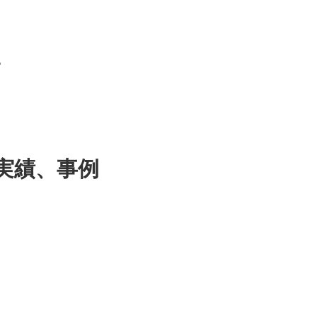
！
。
実績、事例