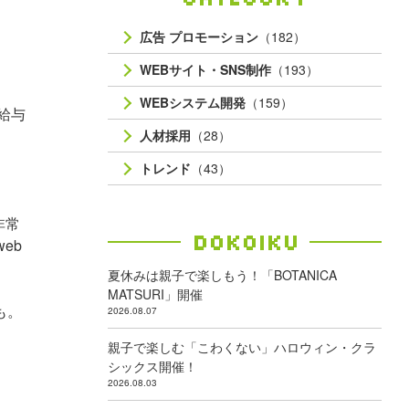
広告 プロモーション
（182）
WEBサイト・SNS制作
（193）
WEBシステム開発
（159）
給与
人材採用
（28）
トレンド
（43）
非常
Dokoiku
eb
夏休みは親子で楽しもう！「BOTANICA
MATSURI」開催
も。
2026.08.07
親子で楽しむ「こわくない」ハロウィン・クラ
シックス開催！
2026.08.03