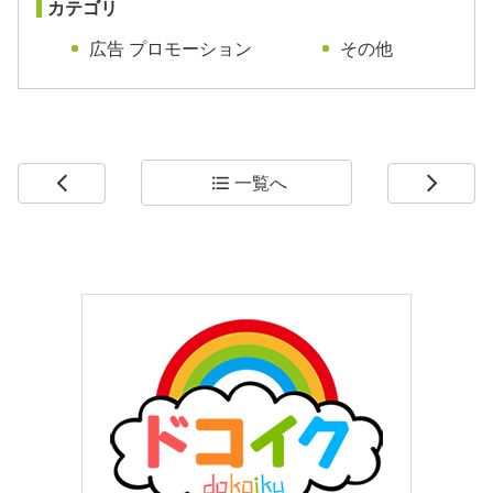
カテゴリ
広告 プロモーション
その他
一覧へ
arrow_back_ios
format_list_bulleted
arrow_forward_ios