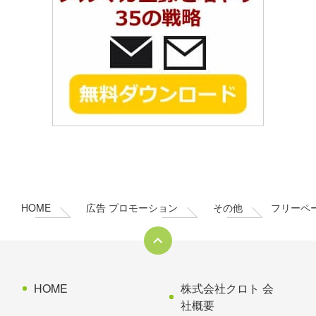
コ
ペ
ン
ー
テ
ジ
ン
の
HOME
広告 プロモーション
その他
フリーペ
ツ
先
本
頭
文
へ
の
戻
先
る
HOME
株式会社クロト 会
頭
社概要