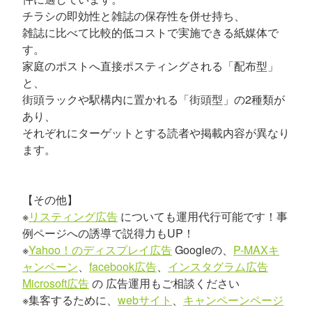
チラシの即効性と雑誌の保存性を併せ持ち、
雑誌に比べて比較的低コストで実施できる紙媒体で
す。
家庭のポストへ直接ポスティングされる「配布型」
と、
街頭ラックや駅構内に置かれる「街頭型」の2種類が
あり、
それぞれにターゲットとする読者や掲載内容が異なり
ます。
【その他】
※
リスティング広告
についても運用代行可能です！事
例ページへの誘導で説得力もUP！
※
Yahoo！のディスプレイ広告
Googleの、
P-MAXキ
ャンペーン
、
facebook広告
、
インスタグラム広告
Microsoft広告
の 広告運用もご相談ください
※集客するために、
webサイト
、
キャンペーンページ