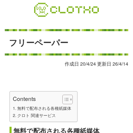
コ
ン
テ
ン
ツ
本
フ
リ
ー
ペ
ー
パ
ー
文
へ
ス
作成日 20/4/24 更新日 26/4/14
キ
ッ
プ
Contents
無料で配布される各種紙媒体
クロト 関連サービス
無料で配布される各種紙媒体