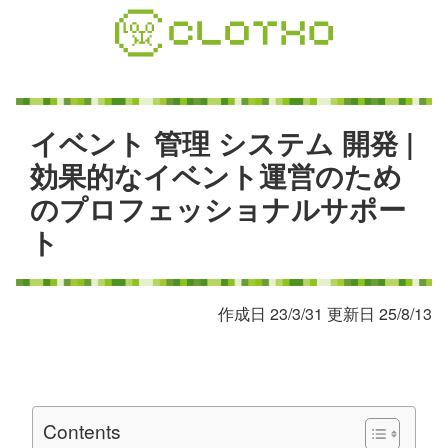
コ
ン
テ
ン
ツ
本
イ
ベ
ン
ト
管
理
シ
ス
テ
ム
開
発
|
文
効
果
的
な
イ
ベ
ン
ト
運
営
の
た
め
へ
の
プ
ロ
フ
ェ
ッ
シ
ョ
ナ
ル
サ
ポ
ー
ス
キ
ト
ッ
プ
作成日 23/3/31 更新日 25/8/13
Contents