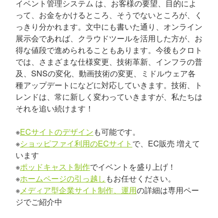
イベント管理システム は、お客様の要望、目的によ
って、お金をかけるところ、そうでないところが、く
っきり分かれます。文中にも書いた通り、オンライン
展示会であれば、クラウドツールを活用した方が、お
得な値段で進められることもあります。今後もクロト
では、さまざまな仕様変更、技術革新、インフラの普
及、SNSの変化、動画技術の変更、ミドルウェア各
種アップデートになどに対応していきます。技術、ト
レンドは、常に新しく変わっていきますが、私たちは
それを追い続けます！
※
ECサイトのデザイン
も可能です。
※
ショッピファイ利用のECサイト
で、EC販売 増えて
います
※
ポッドキャスト制作
でイベントを盛り上げ！
※
ホームページの引っ越し
もお任せください。
※
メディア型企業サイト制作、運用
の詳細は専用ペー
ジでご紹介中