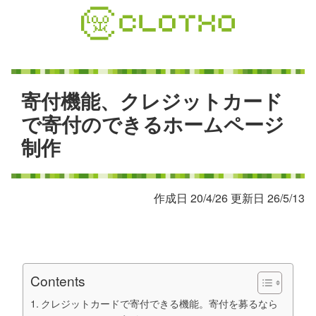
コ
ン
テ
ン
ツ
本
寄
付
機
能
、
ク
レ
ジ
ッ
ト
カ
ー
ド
文
で
寄
付
の
で
き
る
ホ
ー
ム
ペ
ー
ジ
へ
制
作
ス
キ
ッ
プ
作成日 20/4/26 更新日 26/5/13
Contents
クレジットカードで寄付できる機能。寄付を募るなら