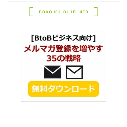
Dokoiku Club Web
コ
ペ
ン
ー
テ
ジ