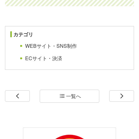
カテゴリ
WEBサイト・SNS制作
ECサイト・決済
一覧へ
arrow_back_ios
format_list_bulleted
arrow_forward_ios