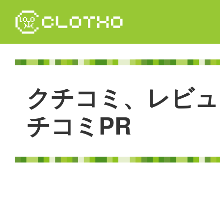
コ
ン
テ
ン
ツ
本
文
ク
チ
コ
ミ
、
レ
ビ
ュ
へ
ス
キ
チ
コ
ミ
P
R
ッ
プ