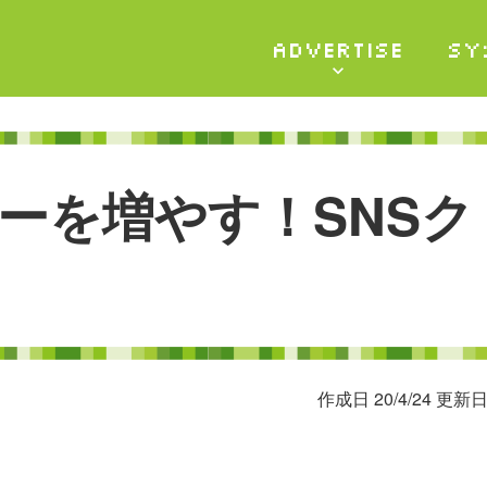
ADVERTISE
SY
ー
を
増
や
す
！
S
N
S
ク
作成日 20/4/24 更新日 