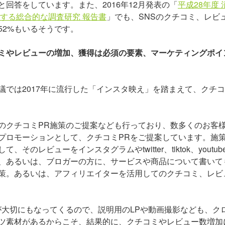
回答をしています。また、2016年12月発表の「
平成28年度 
する総合的な調査研究 報告書
」でも、SNSのクチコミ、レビ
52%もいるそうです。
ミやレビューの増加、獲得は必須の要素、マーケティングポイ
では2017年に流行した「インスタ映え」を踏まえて、クチ
のクチコミPR施策のご提案なども行っており、数多くのお客
プロモーションとして、クチコミPRをご提案しています。施策
レビューをインスタグラムやtwitter、tiktok、youtub
、あるいは、ブロガーの方に、サービスや商品について書いて
策。あるいは、アフィリエイターを活用してのクチコミ、レビ
が大切にもなってくるので、説明用のLPや動画撮影なども、ク
ツ素材があるからこそ、結果的に、クチコミやレビュー数増加