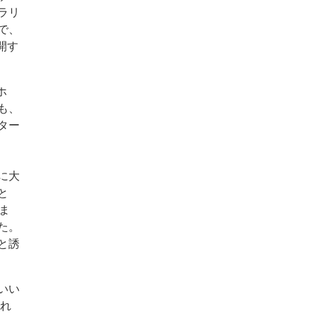
ラリ
で、
開す
ホ
も、
ター
に大
と
ま
た。
と誘
いい
され