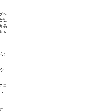
グを
実際
商品
キャ
！！
がよ
増や
スコ
コラ
す