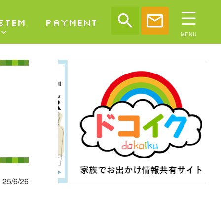
search
mail
STEM
PAYMENT
25/6/26