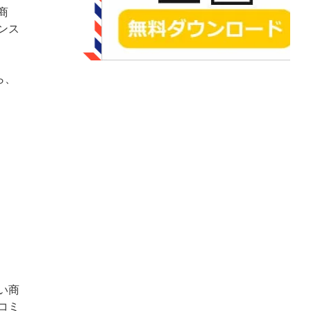
商
ンス
ら、
い商
コミ