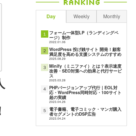
Ranking
Day
Weekly
Monthly
フォーム一体型LP（ランディングペ
１
ージ）制作
2022.01.06
WordPress 投げ銭サイト 開発！顧客
２
満足度を高める支援システムのすすめ
2025.08.29
Minify（ミニファイ）とは？表示速度
３
改善・SEO対策への効果と代行サービ
ス
人
2025.03.28
PHPバージョンアップ代行｜EOL対
４
応・WordPress同時対応・100サイト
超の実績
2023.04.26
！
電子書籍、電子コミック・マンガ購入
５
者セグメントのDSP広告
2023.04.24