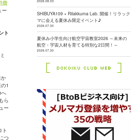
2026.08.03
消費
ュー
SHIBUYA109 × Rilakkuma Lab. 開催！リラック
マに会える夏休み限定イベント♪
2026.07.30
ント
夏休み小学生向け航空宇宙教室2026 ～未来の
航空・宇宙人材を育てる特別な2日間！～
2026.07.30
コミ
Dokoiku Club Web
様か
の1
eへ
もら
ュー
ロト
につ