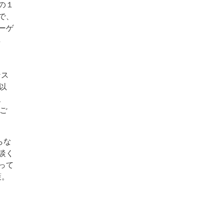
の１
で、
ーゲ
し
ンス
以
、
ご
らな
談く
って
策。