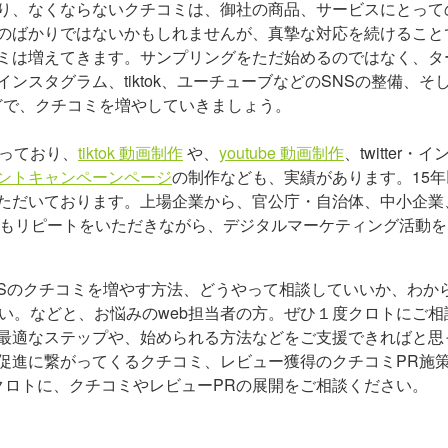
り、なくならないクチコミは、御社の商品、サービスにとって
のばかりではないかもしれませんが、真摯な対応を続けること
ミは増えてきます。サンプリングをただ始めるのではなく、タ
スタグラム、tiktok、ユーチューブなどのSNSの整備、そ
どで、クチコミを増やしていきましょう。
行っており、
tiktok 動画制作
や、
youtube 動画制作
、twitter・イ
ントキャンペーンページ
の制作なども、実績があります。15年
ただいております。上場企業から、官公庁・自治体、中小企業
度もリピートをいただきながら、デジタルマーケティング活動を
NSのクチコミを増やす方法、どうやって相談していいか、わか
い。などと、お悩みのweb担当者の方。ぜひ１度クロトにご相
最適なステップや、始められる方法などをご支援できればと思
促進に繋がってくるクチコミ、レビュー獲得のクチコミPR施
クロトに、クチコミやレビューPRの展開をご相談ください。