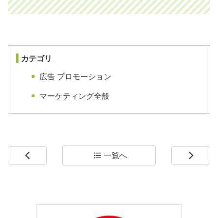
カテゴリ
広告 プロモーション
マーケティング全般
一覧へ
arrow_back_ios
format_list_bulleted
arrow_forward_ios