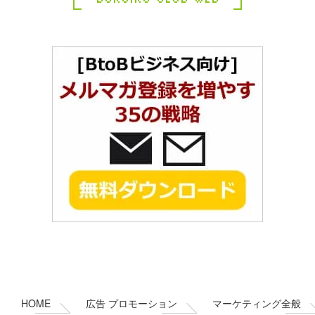
コ
ペ
ン
ー
テ
ジ
ン
の
HOME
広告 プロモーション
マーケティング全般
ツ
先