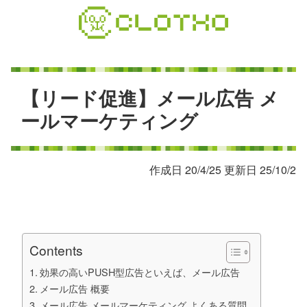
コ
ン
テ
ン
ツ
本
【
リ
ー
ド
促
進
】
メ
ー
ル
広
告
メ
文
ー
ル
マ
ー
ケ
テ
ィ
ン
グ
へ
ス
キ
作成日 20/4/25 更新日 25/10/2
ッ
プ
Contents
効果の高いPUSH型広告といえば、メール広告
メール広告 概要
メール広告 メールマーケティング よくある質問