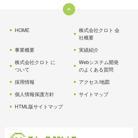
本
頭
文
へ
の
戻
先
る
HOME
株式会社クロト 会
頭
社概要
へ
事業概要
実績紹介
戻
る
株式会社クロト に
Webシステム開発
ついて
のよくある質問
採用情報
アクセス/地図
個人情報保護方針
サイトマップ
HTML版サイトマップ