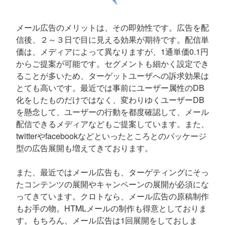
メール広告のメリットは、その即効性です。広告を配
信後、２～３日で目に見える効果が期待です。配信単
価は、メディアによって異なりますが、1通単価0.1円
からご提案が可能です。セグメントも細かく設定でき
ることが多いため、ターゲットユーザへの訴求効果は
とても高いです。最近では事前にユーザー属性のDB
化をしたものだけではなく、変わりゆくユーザーDB
を懸念して、ユーザーの行動を都度確認して、メール
配信できるメディアなどもご提案しています。また、
twitterやfacebookなどといったところとのパッケージ
型の広告展開も増えてきております。
また、最近ではメール広告も、ターゲティングにそっ
たコンテンツの展開やキャンペーンの展開が必須にな
ってきています。クロトなら、メール広告の原稿制作
もお手の物。HTMLメールの制作も得意としておりま
す。もちろん、メール広告は1回展開をしておしま