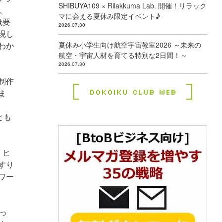
SHIBUYA109 × Rilakkuma Lab. 開催！リラック
、
マに会える夏休み限定イベント♪
概要
2026.07.30
現し
わか
夏休み小学生向け航空宇宙教室2026 ～未来の
航空・宇宙人材を育てる特別な2日間！～
2026.07.30
制作
Dokoiku Club Web
ま
とも
、ヒ
すり
ワー
っ