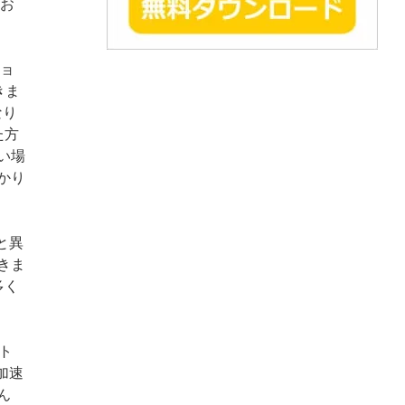
てお
ショ
きま
なり
た方
い場
かり
と異
きま
多く
ト
加速
ん