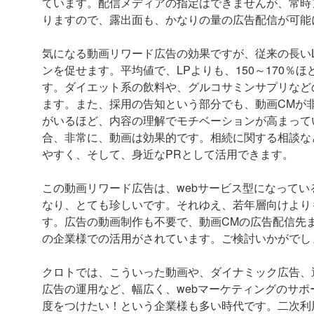
ています。配信メディアの指定はできませんが、常時
りますので、露出面も、かなりの量の広告配信が可能
気になる動画リワード広告の効果ですが、従来の長い
ンを促せます。平均値で、LPよりも、150～170
す。ダイエット系の飲料や、グルコサミンサプリなど
ます。また、採用の告知という部分でも、動画CMが
がいるほど、内容の理解でモチベーションが高まって
合、非常に、動画は効果的です。相続に関する相談な
やすく、そして、身近なPRとして活用できます。
この動画リワード広告は、webサービス型になって
なり、とても珍しいです。それゆえ、若年層向けより
す。広告の動画制作も不要で、動画CMの広告配信先
の企業様での活用がされています。ご検討いかがでし
クロトでは、こういった動画や、ダイナミック広告、運用
広告の運用など、幅広く、webマーケティングのサ
度をつけたい！という企業様も多い時代です。二次利