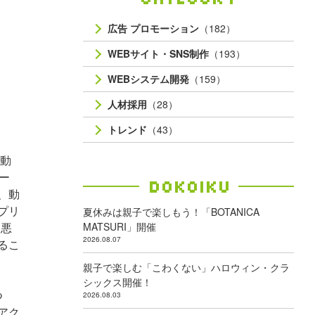
広告 プロモーション
（182）
WEBサイト・SNS制作
（193）
WEBシステム開発
（159）
人材採用
（28）
トレンド
（43）
。動
ー
Dokoiku
、動
プリ
夏休みは親子で楽しもう！「BOTANICA
、悪
MATSURI」開催
2026.08.07
るこ
親子で楽しむ「こわくない」ハロウィン・クラ
シックス開催！
つ
2026.08.03
アク