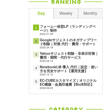
Ranking
Day
Weekly
Monthly
フォーム一体型LP（ランディングペ
１
ージ）制作
2022.01.06
Googleサジェストのネガティブワー
２
ド削除｜対策 代行・費用・サポート
2025.04.18
Yahooサジェスト削除・非表示対策｜
３
費用・期間・代行サービス
2025.06.19
NotebookLM 導入 代行｜設定・使い
４
方を完全サポート【運用支援】
2024.12.12
EC-CUBEカスタマイズ｜オリジナル
５
EC構築・会員ID連携【BtoB対応】
2026.06.23
Category