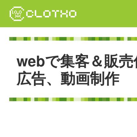
コ
ン
テ
ン
ツ
本
文
w
e
b
で
集
客
＆
販
売
へ
ス
キ
広
告
、
動
画
制
作
ッ
プ