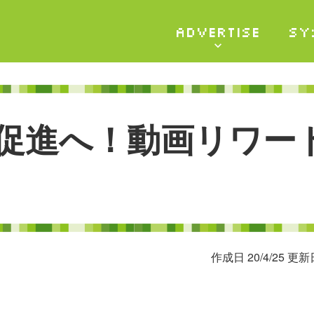
ADVERTISE
SY
促
進
へ
！
動
画
リ
ワ
ー
作成日 20/4/25 更新日