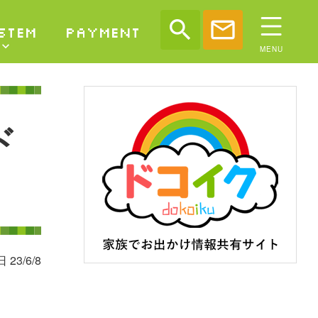
search
mail
STEM
PAYMENT
ド
 23/6/8