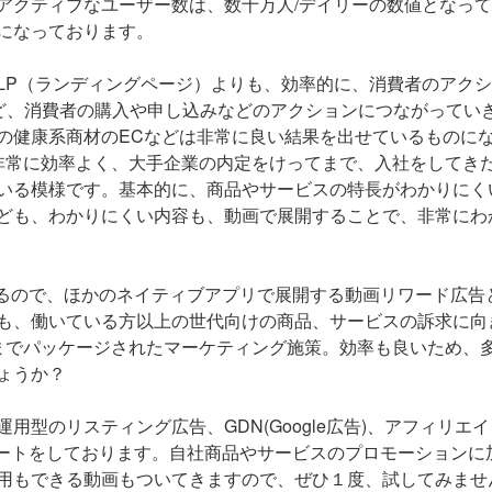
アクティブなユーザー数は、数十万人/デイリーの数値となっ
になっております。
LP（ランディングページ）よりも、効率的に、消費者のアク
％ほど、消費者の購入や申し込みなどのアクションにつながってい
の健康系商材のECなどは非常に良い結果を出せているものに
非常に効率よく、大手企業の内定をけってまで、入社をしてき
いる模様です。基本的に、商品やサービスの特長がわかりにく
ども、わかりにくい内容も、動画で展開することで、非常にわ
いるので、ほかのネイティブアプリで展開する動画リワード広告
も、働いている方以上の世代向けの商品、サービスの訴求に向
までパッケージされたマーケティング施策。効率も良いため、
ょうか？
型のリスティング広告、GDN(Google広告)、アフィリエイ
ポートをしております。自社商品やサービスのプロモーションに
用もできる動画もついてきますので、ぜひ１度、試してみませ